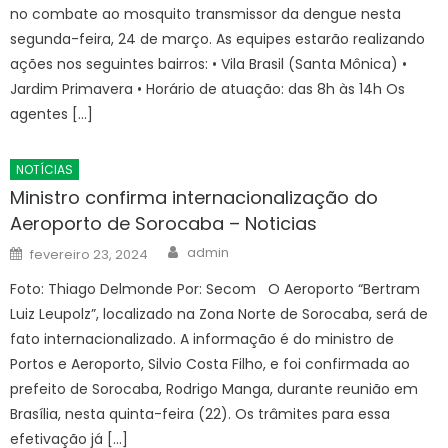
no combate ao mosquito transmissor da dengue nesta
segunda-feira, 24 de março. As equipes estarão realizando
ações nos seguintes bairros: • Vila Brasil (Santa Mônica) •
Jardim Primavera • Horário de atuação: das 8h às 14h Os
agentes […]
NOTÍCIAS
Ministro confirma internacionalização do
Aeroporto de Sorocaba – Noticias
Author
Posted
admin
fevereiro 23, 2024
on
Foto: Thiago Delmonde Por: Secom O Aeroporto “Bertram
Luiz Leupolz”, localizado na Zona Norte de Sorocaba, será de
fato internacionalizado. A informação é do ministro de
Portos e Aeroporto, Silvio Costa Filho, e foi confirmada ao
prefeito de Sorocaba, Rodrigo Manga, durante reunião em
Brasília, nesta quinta-feira (22). Os trâmites para essa
efetivação já […]