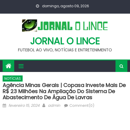
Skip
domingo, agosto 09, 2026
to
content
JORNAL O LINCE
FUTEBOL AO VIVO, NOTÍCIAS E ENTRETENIMENTO
NOTÍCIAS
Agência Minas Gerais | Copasa Investe Mais De
R$ 23 Milhões Na Ampliação Do Sistema De
Abastecimento De Água De Lavras
Posted
Author
fevereiro 15, 2024
admin
Comment(0)
on