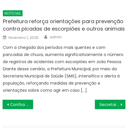
NOTÍCIAS
Prefeitura reforça orientações para prevenção
contra picadas de escorpiões e outros animais
Author
Posted
admin
fevereiro 1, 2026
on
Com a chegada dos períodos mais quentes e com
pancadas de chuva, aumenta significativamente o número
de registros de acidentes com escorpiões em João Pessoa.
Diante desse cenário, a Prefeitura Municipal, por meio da
Secretaria Municipal de Saúde (SMS), intensifica o alerta à
população, reforçando medidas de prevenção e
orientações sobre como agir em caso […]
Navegação
Confira a programação da operação Cata-bagulho das próximas semanas – Prefeitura Estância Turística Guaratinguetá
Secretarias municipais se reúnem para alinhamento de ações de mobilidade em João Pessoa
de
Post