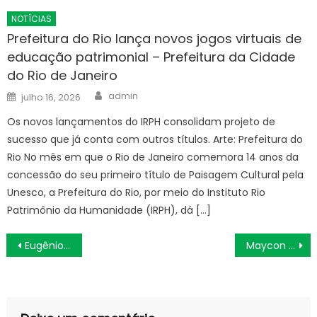
NOTÍCIAS
Prefeitura do Rio lança novos jogos virtuais de
educação patrimonial – Prefeitura da Cidade
do Rio de Janeiro
Author
Posted
admin
julho 16, 2026
on
Os novos lançamentos do IRPH consolidam projeto de
sucesso que já conta com outros títulos. Arte: Prefeitura do
Rio No mês em que o Rio de Janeiro comemora 14 anos da
concessão do seu primeiro título de Paisagem Cultural pela
Unesco, a Prefeitura do Rio, por meio do Instituto Rio
Patrimônio da Humanidade (IRPH), dá […]
Navegação
Eugênio de Melo é atração do programa City Tour
Maycon do Vasco, aceita a proposta do Vitória
de
Post