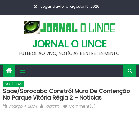
Skip
segunda-feira, agosto 10, 2026
to
content
JORNAL O LINCE
FUTEBOL AO VIVO, NOTÍCIAS E ENTRETENIMENTO
NOTÍCIAS
Saae/Sorocaba Constrói Muro De Contenção
No Parque Vitória Régia 2 – Noticias
Posted
Author
março 4, 2024
admin
Comment(0)
on