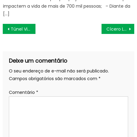
impactem a vida de mais de 700 mil pessoas; – Diante da
[…]
Navegação
Túnel Vice-presidente José Alencar terá interdições nesta terça-feira – Prefeitura da Cidade do Rio de Janeiro
Cícero Lucena autoriza reforma e ampliação da Cozinha Comunitária do Gervásio Maia e anuncia a construção de três novas unidades
de
Post
Deixe um comentário
O seu endereço de e-mail não será publicado.
Campos obrigatórios são marcados com
*
Comentário
*