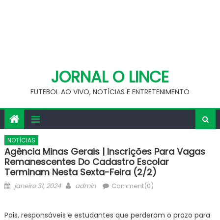
JORNAL O LINCE
FUTEBOL AO VIVO, NOTÍCIAS E ENTRETENIMENTO
NOTÍCIAS
Agência Minas Gerais | Inscrições Para Vagas
Remanescentes Do Cadastro Escolar
Terminam Nesta Sexta-Feira (2/2)
Posted
Author
janeiro 31, 2024
admin
Comment(0)
on
Pais, responsáveis e estudantes que perderam o prazo para