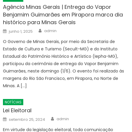
Agência Minas Gerais | Entrega do Vapor
Benjamim Guimarães em Pirapora marca dia
histórico para Minas Gerais
Author
Posted
admin
junho 1, 2025
on
O Governo de Minas Gerais, por meio da Secretaria de
Estado de Cultura e Turismo (Secult-MG) e do Instituto
Estadual do Patrimônio Histórico e Artístico (Iepha-MG),
participou da cerimônia de entrega do Vapor Benjamim
Guimarães, neste domingo (1/6). O evento foi realizado às
margens do Rio São Francisco, em Pirapora, no Norte de
Minas. A […]
NOTÍCIAS
Lei Eleitoral
Author
Posted
admin
setembro 25, 2024
on
Em virtude da legislação eleitoral, toda comunicação