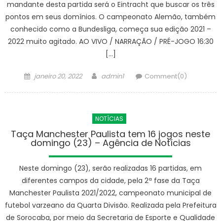
mandante desta partida será o Eintracht que buscar os três
pontos em seus domínios. O campeonato Alemão, também
conhecido como a Bundesliga, começa sua edição 2021 –
2022 muito agitado. AO VIVO / NARRAÇÃO / PRÉ-JOGO 16:30
[…]
Posted
Author
janeiro 20, 2022
admin1
Comment(0)
on
NOTÍCIAS
Taça Manchester Paulista tem 16 jogos neste
domingo (23) – Agência de Notícias
Neste domingo (23), serão realizadas 16 partidas, em
diferentes campos da cidade, pela 2ª fase da Taça
Manchester Paulista 2021/2022, campeonato municipal de
futebol varzeano da Quarta Divisão. Realizada pela Prefeitura
de Sorocaba, por meio da Secretaria de Esporte e Qualidade