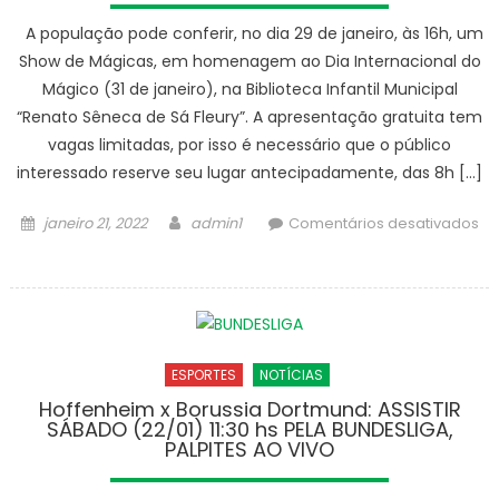
A população pode conferir, no dia 29 de janeiro, às 16h, um
Show de Mágicas, em homenagem ao Dia Internacional do
Mágico (31 de janeiro), na Biblioteca Infantil Municipal
“Renato Sêneca de Sá Fleury”. A apresentação gratuita tem
vagas limitadas, por isso é necessário que o público
interessado reserve seu lugar antecipadamente, das 8h […]
Posted
Author
janeiro 21, 2022
admin1
Comentários desativados
on
em
Show
de
Mágicas
será
ESPORTES
NOTÍCIAS
atração
gratuita
Hoffenheim x Borussia Dortmund: ASSISTIR
SÁBADO (22/01) 11:30 hs PELA BUNDESLIGA,
na
PALPITES AO VIVO
Biblioteca
Infantil