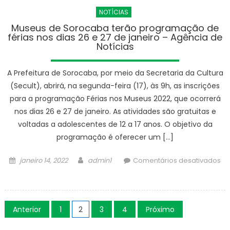
88.424
NOTÍCIAS
casos
da
Museus de Sorocaba terão programação de
férias nos dias 26 e 27 de janeiro – Agência de
Covid-
Notícias
19,
85.283
A Prefeitura de Sorocaba, por meio da Secretaria da Cultura
recuperados
e
(Secult), abrirá, na segunda-feira (17), às 9h, as inscrições
2.878
para a programação Férias nos Museus 2022, que ocorrerá
óbitos
nos dias 26 e 27 de janeiro. As atividades são gratuitas e
–
voltadas a adolescentes de 12 a 17 anos. O objetivo da
Agência
programação é oferecer um […]
de
Notícias
Posted
Author
janeiro 14, 2022
admin1
Comentários desativados
on
em
Museus
de
Paginação
Sorocaba
Anterior
1
2
3
4
Próximo
de
terão