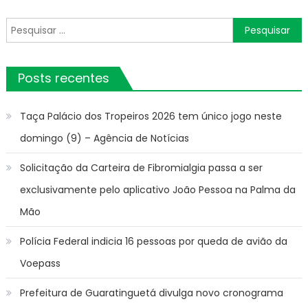
programação
posts
de
Pesquisar
férias
por:
nos
dias
Posts recentes
26
e
27
Taça Palácio dos Tropeiros 2026 tem único jogo neste
de
domingo (9) – Agência de Notícias
janeiro
–
Solicitação da Carteira de Fibromialgia passa a ser
Agência
exclusivamente pelo aplicativo João Pessoa na Palma da
de
Notícias
Mão
Polícia Federal indicia 16 pessoas por queda de avião da
Voepass
Prefeitura de Guaratinguetá divulga novo cronograma