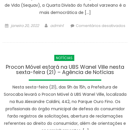
de Vida (Sequav), a Quarta Divisão do futebol varzeano é a
mais democrática de […]
Posted
Author
janeiro 20, 2022
admin1
Comentários desativados
on
em
Taça
Manchester
Paulista
NOTÍCIAS
tem
16
Procon Móvel estará na UBS Wanel Ville nesta
sexta-feira (21) – Agência de Notícias
jogos
neste
domingo
Nesta sexta-feira (21), das 9h às 15h, a Prefeitura de
(23)
Sorocaba levará o Procon Móvel à UBS Wanel Ville, localizada
–
na Rua Alexandre Caldini, 442, no Parque Ouro Fino. Os
Agência
profissionais do órgão municipal de defesa do consumidor
de
farão registros de solicitações, abertura de reclamações
Notícias
referentes ao direito do consumidor, além de orientações e