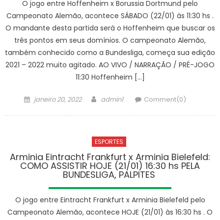
no
O jogo entre Hoffenheim x Borussia Dortmund pelo
dia
Campeonato Alemão, acontece SÁBADO (22/01) às 11:30 hs .
29
O mandante desta partida será o Hoffenheim que buscar os
de
três pontos em seus domínios. O campeonato Alemão,
janeiro
também conhecido como a Bundesliga, começa sua edição
–
2021 – 2022 muito agitado. AO VIVO / NARRAÇÃO / PRÉ-JOGO
Agência
11:30 Hoffenheim […]
de
Notícias
Posted
Author
janeiro 20, 2022
admin1
Comment(0)
on
ESPORTES
Arminia Eintracht Frankfurt x Arminia Bielefeld:
COMO ASSISTIR HOJE (21/01) 16:30 hs PELA
BUNDESLIGA, PALPITES
O jogo entre Eintracht Frankfurt x Arminia Bielefeld pelo
Campeonato Alemão, acontece HOJE (21/01) às 16:30 hs . O