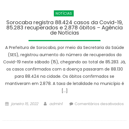
registra
88.546
NOTÍCIAS
casos
da
Sorocaba registra 88.424 casos da Covid-19,
85.283 recuperados e 2.878 óbitos – Agência
Covid-
de Notícias
19,
85.429
A Prefeitura de Sorocaba, por meio da Secretaria da Saúde
recuperados
e
(SES), registrou aumento do número de recuperados da
2.878
Covid-19 neste sábado (15), chegando ao total de 85.283. Já,
óbitos
os casos confirmados com a doença passaram de 88.130
–
para 88.424 na cidade. Os óbitos confirmados se
Agência
mantiveram em 2.878. A taxa de letalidade no município é
de
[…]
Notícias
Posted
Author
janeiro 15, 2022
admin1
Comentários desativados
on
em
Sorocaba
registra