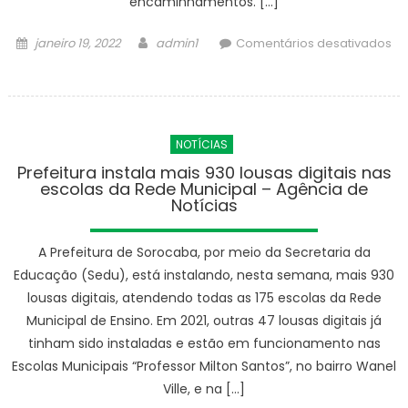
encaminhamentos. […]
Posted
Author
janeiro 19, 2022
admin1
Comentários desativados
on
em
Procon
Móvel
estará
NOTÍCIAS
na
UBS
Prefeitura instala mais 930 lousas digitais nas
escolas da Rede Municipal – Agência de
Wanel
Notícias
Ville
nesta
A Prefeitura de Sorocaba, por meio da Secretaria da
sexta-
feira
Educação (Sedu), está instalando, nesta semana, mais 930
(21)
lousas digitais, atendendo todas as 175 escolas da Rede
–
Municipal de Ensino. Em 2021, outras 47 lousas digitais já
Agência
tinham sido instaladas e estão em funcionamento nas
de
Escolas Municipais “Professor Milton Santos”, no bairro Wanel
Notícias
Ville, e na […]