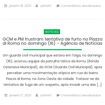
Posted
Author
janeiro 18, 2022
admin1
Comentários desativados
on
em
Prefeitura
instala
mais
NOTÍCIAS
930
lousas
GCM e PM frustram tentativa de furto no Piazza
di Roma no domingo (16) – Agência de Notícias
digitais
nas
escolas
Um guarda civil municipal que estava em folga, no domingo
da
(16), acionou equipe da patrulha tática da Romu (Ronda
Rede
Ostensiva Municipal), da GCM (Guarda Civil Municipal), após
Municipal
perceber uma movimentação atípica em rua do bairro
–
Piazza di Roma, na Zona Oeste da cidade. Tratava-se da
Agência
tentativa de fuga de um suspeito, após invadir uma das […]
de
Notícias
Posted
Author
janeiro 17, 2022
admin1
Comentários desativados
on
em