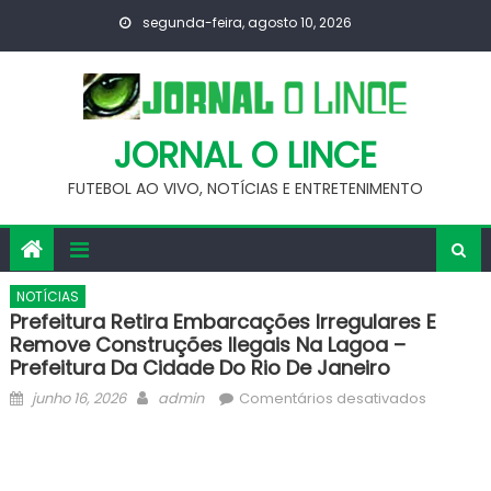
Skip
segunda-feira, agosto 10, 2026
to
content
JORNAL O LINCE
FUTEBOL AO VIVO, NOTÍCIAS E ENTRETENIMENTO
NOTÍCIAS
Prefeitura Retira Embarcações Irregulares E
Remove Construções Ilegais Na Lagoa –
Prefeitura Da Cidade Do Rio De Janeiro
Posted
Author
em
junho 16, 2026
admin
Comentários desativados
on
Prefeitur
retira
embarc