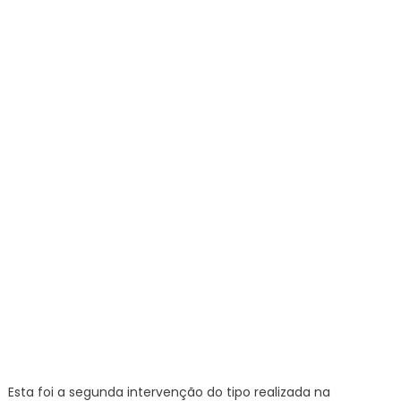
irregular
e
remove
construç
ilegais
na
Lagoa
–
Prefeitur
da
Cidade
do
Rio
de
Janeiro
Esta foi a segunda intervenção do tipo realizada na