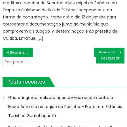
créditos a receber da Secretaria Municipal de Saúde e da
Empresa Cuiabana de Saúde Pública, independente da
forma de contratação, terão até o dia 12 de janeiro para
apresentar a documentação junto ao município que
comprovem a situação. A determinação é do prefeito de
Cuiabá, Emanuel […]
Navegação
Secretaria da Mulher lança o projeto “Movimento Mulher Plena 40 +” – Agência de Notícias
Agência Minas Gerais | Governo de Minas lança Plano Estadual de Enfrentamento aos Incêndios Florestais e reforça preparação frente às mudanças climáticas
de
Pesquisar
Post
por:
Posts recentes
Guaratinguetá realizará ação de vacinação contra a
Febre Amarela na região da Rocinha – Prefeitura Estância
Turística Guaratinguetá