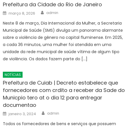
Prefeitura da Cidade do Rio de Janeiro
Author
Posted
admin
março 8, 2026
on
Neste 8 de março, Dia Internacional da Mulher, a Secretaria
Municipal de Saúde (SMS) divulga um panorama alarmante
sobre a violência de gênero na capital fluminense. Em 2025,
a cada 36 minutos, uma mulher foi atendida em uma
unidade da rede municipal de saúde vítima de algum tipo
de violência. Os dados fazem parte do […]
NOTÍCIAS
Prefeitura de Cuiab | Decreto estabelece que
fornecedores com crdito a receber da Sade do
Municpio tero at o dia 12 para entregar
documentao
Author
Posted
admin
janeiro 3, 2024
on
Todos os fornecedores de bens e serviços que possuem