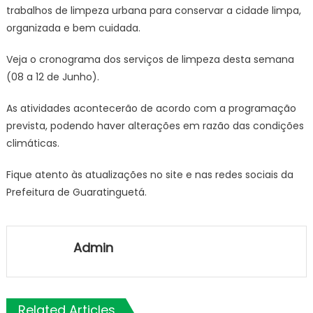
trabalhos de limpeza urbana para conservar a cidade limpa,
Ação
organizada e bem cuidada.
–
08
Veja o cronograma dos serviços de limpeza desta semana
a
(08 a 12 de Junho).
12
de
As atividades acontecerão de acordo com a programação
Junho
prevista, podendo haver alterações em razão das condições
–
climáticas.
Prefeitura
Estância
Fique atento às atualizações no site e nas redes sociais da
Turística
Guaratin
Prefeitura de Guaratinguetá.
Admin
Related Articles