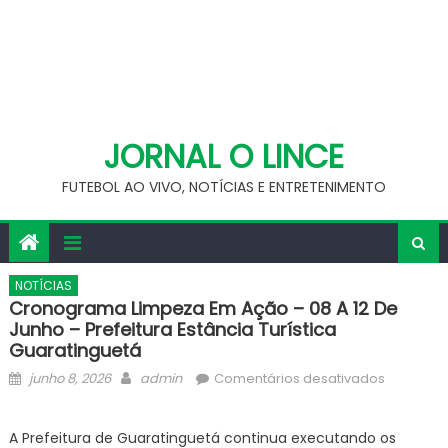
JORNAL O LINCE
FUTEBOL AO VIVO, NOTÍCIAS E ENTRETENIMENTO
NOTÍCIAS
Cronograma Limpeza Em Ação – 08 A 12 De
Junho – Prefeitura Estância Turística
Guaratinguetá
Posted
Author
em
junho 8, 2026
admin
Comentários desativados
on
Cronogr
Limpeza
A Prefeitura de Guaratinguetá continua executando os
em