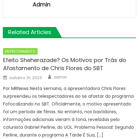
Admin
Related Articles
ENTRETENIMENTO
Efeito Sheherazade? Os Motivos por Trás do
Afastamento de Chris Flores do SBT
Author
Posted
admin
outubro 31, 2023
on
Por MRNews Nesta semana, a apresentadora Chris Flores
surpreendeu os telespectadores ao se afastar do programa
Fofocalizando no SBT. Oficialmente, o motivo apresentado
foi um período de férias. No entanto, nos bastidores,
informações adicionais vieram à tona, reveladas pelo
colunista Gabriel Perline, do UOL. Problema Pessoal: Segundo
Perline, durante o programa A Tarde É Sua, […]