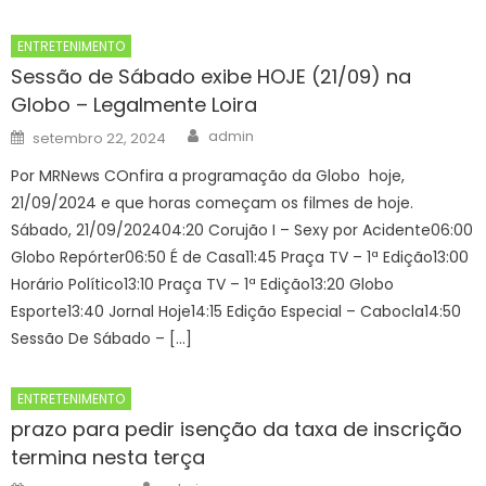
ENTRETENIMENTO
Sessão de Sábado exibe HOJE (21/09) na
Globo – Legalmente Loira
Author
Posted
admin
setembro 22, 2024
on
Por MRNews COnfira a programação da Globo hoje,
21/09/2024 e que horas começam os filmes de hoje.
Sábado, 21/09/202404:20 Corujão I – Sexy por Acidente06:00
Globo Repórter06:50 É de Casa11:45 Praça TV – 1ª Edição13:00
Horário Político13:10 Praça TV – 1ª Edição13:20 Globo
Esporte13:40 Jornal Hoje14:15 Edição Especial – Cabocla14:50
Sessão De Sábado – […]
ENTRETENIMENTO
prazo para pedir isenção da taxa de inscrição
termina nesta terça
Author
Posted