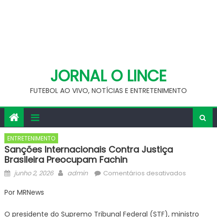
JORNAL O LINCE
FUTEBOL AO VIVO, NOTÍCIAS E ENTRETENIMENTO
ENTRETENIMENTO
Sanções Internacionais Contra Justiça
Brasileira Preocupam Fachin
Posted
Author
em
junho 2, 2026
admin
Comentários desativados
on
Sanções
Por MRNews
internaci
contra
O presidente do Supremo Tribunal Federal (STF), ministro
Justiça