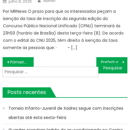
admin
julho 8, 2025
on
Por MRNews O prazo para que os interessados peçam a
isenção da taxa de inscrição da segunda edição do
Concurso Público Nacional Unificado (CPNU) terminará às
23h59 (horário de Brasília) desta terça-feira (8). De acordo
com o edital do CNU 2025, têm direito à isenção da taxa
somente as pessoas que: · – […]
Navegação
Primeira audiência pública reúne comunidade para discutir implantação do Campus Jaçanã – IFSP
Prefeitura promove processo seletivo com 100 vagas no Mercado Livre nesta quarta-feira (3) – Agência de Notícias
de
Pesquisar
Post
por:
Posts recentes
Torneio Infanto-Juvenil de Xadrez segue com inscrições
abertas até esta sexta-feira
Guardas prendem ladrão de ar-condicionado no Centro