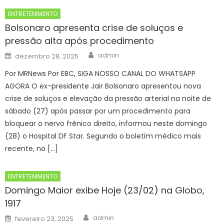
ENTRETENIMENTO
Bolsonaro apresenta crise de soluços e
pressão alta após procedimento
Author
Posted
admin
dezembro 28, 2025
on
Por MRNews Por EBC, SIGA NOSSO CANAL DO WHATSAPP
AGORA O ex-presidente Jair Bolsonaro apresentou nova
crise de soluços e elevação da pressão arterial na noite de
sábado (27) após passar por um procedimento para
bloquear o nervo frênico direito, informou neste domingo
(28) o Hospital DF Star. Segundo o boletim médico mais
recente, no […]
ENTRETENIMENTO
Domingo Maior exibe Hoje (23/02) na Globo,
1917
Author
Posted
admin
fevereiro 23, 2025
on