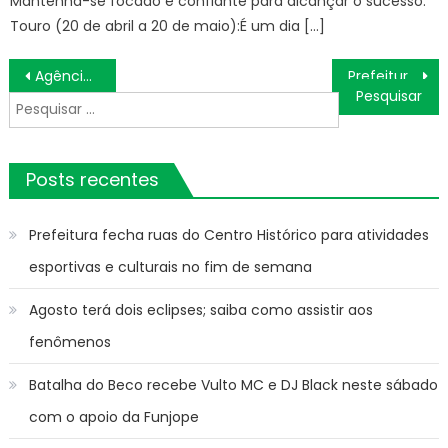
Mantenha-se focado e confiante para alcançar o sucesso.
Touro (20 de abril a 20 de maio):É um dia […]
Navegação
Agência Minas Gerais | Governo de Minas anuncia R$ 350 milhões para obras rodoviárias na região Central do estado
Prefeitura reforça vacinação contra sarampo antes das férias, festas juninas e viagens internacionais
de
Pesquisar
Post
por:
Posts recentes
Prefeitura fecha ruas do Centro Histórico para atividades
esportivas e culturais no fim de semana
Agosto terá dois eclipses; saiba como assistir aos
fenômenos
Batalha do Beco recebe Vulto MC e DJ Black neste sábado
com o apoio da Funjope