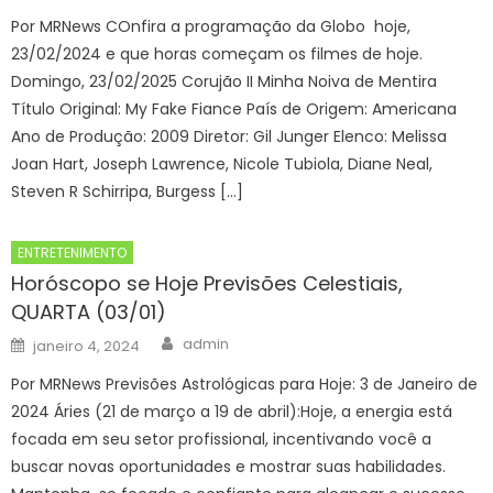
Por MRNews COnfira a programação da Globo hoje,
23/02/2024 e que horas começam os filmes de hoje.
Domingo, 23/02/2025 Corujão II Minha Noiva de Mentira
Título Original: My Fake Fiance País de Origem: Americana
Ano de Produção: 2009 Diretor: Gil Junger Elenco: Melissa
Joan Hart, Joseph Lawrence, Nicole Tubiola, Diane Neal,
Steven R Schirripa, Burgess […]
ENTRETENIMENTO
Horóscopo se Hoje Previsões Celestiais,
QUARTA (03/01)
Author
Posted
admin
janeiro 4, 2024
on
Por MRNews Previsões Astrológicas para Hoje: 3 de Janeiro de
2024 Áries (21 de março a 19 de abril):Hoje, a energia está
focada em seu setor profissional, incentivando você a
buscar novas oportunidades e mostrar suas habilidades.