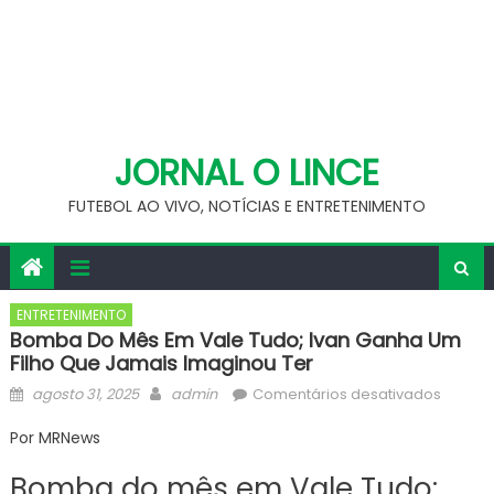
JORNAL O LINCE
FUTEBOL AO VIVO, NOTÍCIAS E ENTRETENIMENTO
ENTRETENIMENTO
Bomba Do Mês Em Vale Tudo; Ivan Ganha Um
Filho Que Jamais Imaginou Ter
Posted
Author
em
agosto 31, 2025
admin
Comentários desativados
on
Bomba
Por MRNews
do
mês
Bomba do mês em Vale Tudo:
em