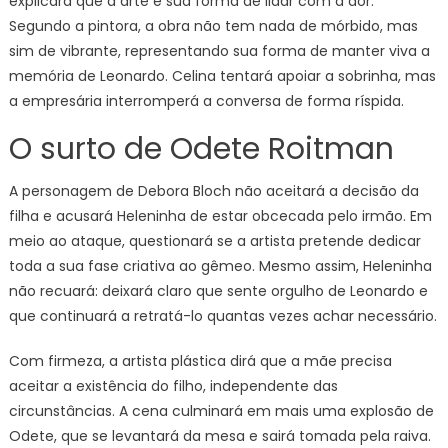
explicará que a arte é sua forma de lidar com a dor.
Segundo a pintora, a obra não tem nada de mórbido, mas
sim de vibrante, representando sua forma de manter viva a
memória de Leonardo. Celina tentará apoiar a sobrinha, mas
a empresária interromperá a conversa de forma ríspida.
O surto de Odete Roitman
A personagem de Debora Bloch não aceitará a decisão da
filha e acusará Heleninha de estar obcecada pelo irmão. Em
meio ao ataque, questionará se a artista pretende dedicar
toda a sua fase criativa ao gêmeo. Mesmo assim, Heleninha
não recuará: deixará claro que sente orgulho de Leonardo e
que continuará a retratá-lo quantas vezes achar necessário.
Com firmeza, a artista plástica dirá que a mãe precisa
aceitar a existência do filho, independente das
circunstâncias. A cena culminará em mais uma explosão de
Odete, que se levantará da mesa e sairá tomada pela raiva.