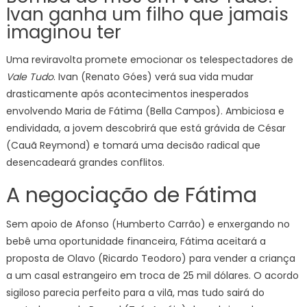
Ivan ganha um filho que jamais
Vale
imaginou ter
Tudo;
Ivan
Uma reviravolta promete emocionar os telespectadores de
ganha
Vale Tudo
. Ivan (Renato Góes) verá sua vida mudar
um
drasticamente após acontecimentos inesperados
filho
que
envolvendo Maria de Fátima (Bella Campos). Ambiciosa e
jamais
endividada, a jovem descobrirá que está grávida de César
imagin
(Cauã Reymond) e tomará uma decisão radical que
ter
desencadeará grandes conflitos.
A negociação de Fátima
Sem apoio de Afonso (Humberto Carrão) e enxergando no
bebê uma oportunidade financeira, Fátima aceitará a
proposta de Olavo (Ricardo Teodoro) para vender a criança
a um casal estrangeiro em troca de 25 mil dólares. O acordo
sigiloso parecia perfeito para a vilã, mas tudo sairá do