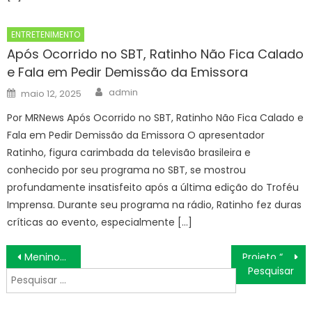
ENTRETENIMENTO
Após Ocorrido no SBT, Ratinho Não Fica Calado
e Fala em Pedir Demissão da Emissora
Author
Posted
admin
maio 12, 2025
on
Por MRNews Após Ocorrido no SBT, Ratinho Não Fica Calado e
Fala em Pedir Demissão da Emissora O apresentador
Ratinho, figura carimbada da televisão brasileira e
conhecido por seu programa no SBT, se mostrou
profundamente insatisfeito após a última edição do Troféu
Imprensa. Durante seu programa na rádio, Ratinho fez duras
críticas ao evento, especialmente […]
Navegação
Meninos de abrigo da Prefeitura vivem noite de sonho em goleada do Flamengo no Maracanã – Prefeitura da Cidade do Rio de Janeiro
Projeto “Combatendo a Dengue nas Creches Municipais de Guaratinguetá” segue com ações na cidade
de
Pesquisar
Post
por: