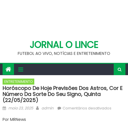
JORNAL O LINCE
FUTEBOL AO VIVO, NOTÍCIAS E ENTRETENIMENTO
ENTRETENIMENTO
Horóscopo De Hoje Previsões Dos Astros, Cor E
Número Da Sorte Do Seu Signo, Quinta
(22/05/2025)
Posted
Author
em
maio 23, 2025
admin
Comentários desativados
on
Horósco
Por MRNews
de
Hoje