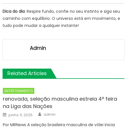
Dica do dia
: Respire fundo, confie no seu instinto e siga seu
caminho com equilíbrio. O universo está em movimento, e
tudo pode mudar a qualquer instante!
Admin
Related Articles
ENTRETENIMENTO
renovada, seleção masculina estreia 4ª feira
na Liga das Nações
Author
Posted
admin
junho 11, 2025
on
Por MRNews A seleção brasileira masculina de vôlei inicia