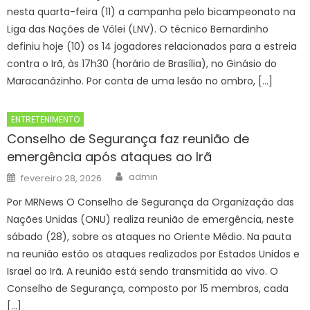
nesta quarta-feira (11) a campanha pelo bicampeonato na
Liga das Nações de Vôlei (LNV). O técnico Bernardinho
definiu hoje (10) os 14 jogadores relacionados para a estreia
contra o Irã, às 17h30 (horário de Brasília), no Ginásio do
Maracanãzinho. Por conta de uma lesão no ombro, […]
ENTRETENIMENTO
Conselho de Segurança faz reunião de
emergência após ataques ao Irã
Author
Posted
admin
fevereiro 28, 2026
on
Por MRNews O Conselho de Segurança da Organização das
Nações Unidas (ONU) realiza reunião de emergência, neste
sábado (28), sobre os ataques no Oriente Médio. Na pauta
na reunião estão os ataques realizados por Estados Unidos e
Israel ao Irã. A reunião está sendo transmitida ao vivo. O
Conselho de Segurança, composto por 15 membros, cada
[…]