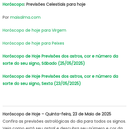
Horóscopo
: Previsões Celestiais para hoje
Previsõe
dos
Por
maisalma.com
astros,
cor
Horóscopo de hoje para Virgem
e
número
Horóscopo de hoje para Peixes
da
sorte
Horóscopo de Hoje Previsões dos astros, cor e número da
do
sorte do seu signo, Sábado (25/05/2025)
seu
signo,
Horóscopo de Hoje Previsões dos astros, cor e número da
Quinta
sorte do seu signo, Sexta (23/05/2025)
(22/05/2
Horóscopo de Hoje – Quinta-feira, 23 de Maio de 2025
Confira as previsões astrológicas do dia para todos os signos.
Veja como está seu astral e descubra seu número e cor da