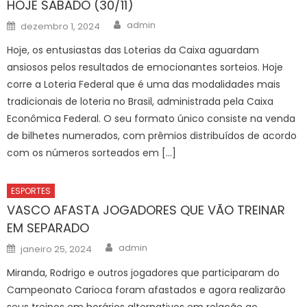
HOJE SÁBADO (30/11)
Author
Posted
admin
dezembro 1, 2024
on
Hoje, os entusiastas das Loterias da Caixa aguardam
ansiosos pelos resultados de emocionantes sorteios. Hoje
corre a Loteria Federal que é uma das modalidades mais
tradicionais de loteria no Brasil, administrada pela Caixa
Econômica Federal. O seu formato único consiste na venda
de bilhetes numerados, com prêmios distribuídos de acordo
com os números sorteados em […]
ESPORTES
VASCO AFASTA JOGADORES QUE VÃO TREINAR
EM SEPARADO
Author
Posted
admin
janeiro 25, 2024
on
Miranda, Rodrigo e outros jogadores que participaram do
Campeonato Carioca foram afastados e agora realizarão
seus treinos em horários alternativos em relação ao