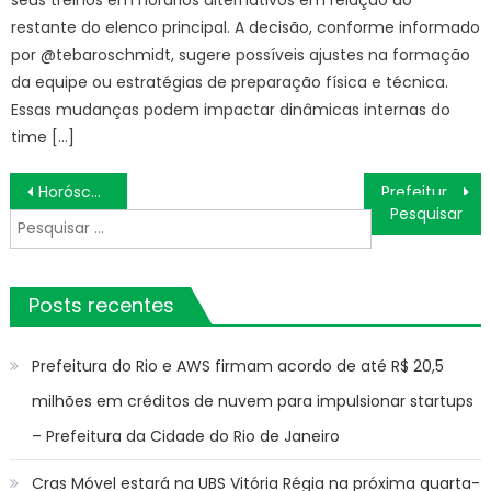
restante do elenco principal. A decisão, conforme informado
por @tebaroschmidt, sugere possíveis ajustes na formação
da equipe ou estratégias de preparação física e técnica.
Essas mudanças podem impactar dinâmicas internas do
time […]
Navegação
Horóscopo de Hoje Previsões dos astros, cor e número da sorte do seu signo, Quarta (14/05/2025)
Prefeitura de Guaratinguetá abre seleção de artesãos para participar da tradicional Festa de Aniversário da cidade
de
Pesquisar
Post
por:
Posts recentes
Prefeitura do Rio e AWS firmam acordo de até R$ 20,5
milhões em créditos de nuvem para impulsionar startups
– Prefeitura da Cidade do Rio de Janeiro
Cras Móvel estará na UBS Vitória Régia na próxima quarta-