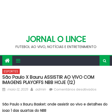
JORNAL O LINCE
FUTEBOL AO VIVO, NOTÍCIAS E ENTRETENIMENTO
ESPORTES
São Paulo X Bauru ASSISTIR AO VIVO COM
IMAGENS PLAYOFFS NBB HOJE (12)
Posted
Author
em
maio 12, 2025
admin
Comentários desativados
on
São
Paulo
São Paulo x Bauru Basket: onde assistir ao vivo e detalhes do
x
jogo 1 das quartas do NBB
Bauru