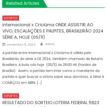
Related Articles
ESPORTES
Internacional x Criciúma ONDE ASSISTIR AO
VIVO, ESCALAÇÕES E PALPITES, BRASILEIRÃO 2024
SÉRIE A, HOJE (05/11)
Author
Posted
admin
novembro 5, 2024
on
A partida entre Internacional x Criciúma é válida pelo
Brasileirão da série A DE 2024, também chamado de Betano
Brasileiro. A bola rola hoje (05/11) às 21h30 HS (horário de
Brasília). Assim, a partida tem Inter como o mandante da
partida e quer buscar a vitória sobre seus domínios. A Série A
COMEÇOU em ABRIL […]
ESPORTES
RESULTADO DO SORTEIO LOTERIA FEDERAL 5923