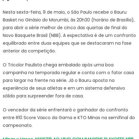
ASSISTIR
Nesta sexta-feira, 9 de maio, o São Paulo recebe o Bauru
AO
Basket no Ginásio do Morumbi, às 20h30 (horário de Brasília),
VIVO
para abrir a série melhor de cinco das quartas de final do
COM
Novo Basquete Brasil (NBB). A expectativa é de um confronto
IMAGENS
PLAYOFFS
equilibrado entre duas equipes que se destacaram na fase
NBB
anterior da competição.
HOJE
(12)
O Tricolor Paulista chega embalado após uma boa
campanha na temporada regular e conta com o fator casa
para largar na frente na série. Já o Bauru aposta na
experiência de seus atletas e em um sistema defensivo
sólido para surpreender fora de casa.
O vencedor da série enfrentará o ganhador do confronto
entre R10 Score Vasco da Gama e KTO Minas na semifinal do
campeonato.