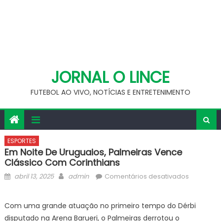
JORNAL O LINCE
FUTEBOL AO VIVO, NOTÍCIAS E ENTRETENIMENTO
ESPORTES
Em Noite De Uruguaios, Palmeiras Vence
Clássico Com Corinthians
Posted
Author
em
abril 13, 2025
admin
Comentários desativados
on
Em
noite
Com uma grande atuação no primeiro tempo do Dérbi
de
disputado na Arena Barueri, o Palmeiras derrotou o
uruguaios