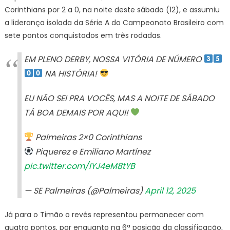
Corinthians por 2 a 0, na noite deste sábado (12), e assumiu
Palmeiras
a liderança isolada da Série A do Campeonato Brasileiro com
vence
sete pontos conquistados em três rodadas.
clássico
com
EM PLENO DERBY, NOSSA VITÓRIA DE NÚMERO
Corinthia
NA HISTÓRIA!
EU NÃO SEI PRA VOCÊS, MAS A NOITE DE SÁBADO
TÁ BOA DEMAIS POR AQUI!
Palmeiras 2×0 Corinthians
Piquerez e Emiliano Martínez
pic.twitter.com/lYJ4eM8tYB
— SE Palmeiras (@Palmeiras)
April 12, 2025
Já para o Timão o revés representou permanecer com
quatro pontos, por enquanto na 6ª posição da classificação,