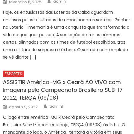
Posted
admin
fevereiro 11, 2025
on
Hoje, os entusiastas das Loterias da Caixa aguardam
ansiosos pelos resultados de emocionantes sorteios. Ganhar
na Loteria Timemania é uma conquista que transformaria a
vida de qualquer pessoa. A sensação de ter os números
certos, alinhados com os times de futebol escolhidos, traz
uma mistura de surpresa e êxtase. O sortudo contemplado
se vê diante […]
ESPORTES
ASSISTIR América-MG x Ceará AO VIVO com
imagens pelo Campeonato Brasileiro SUB-17
2022, TERÇA (09/08)
Author
Posted
admin1
agosto 9, 2022
on
O jogo entre América-MG x Ceará pelo Campeonato
Brasileiro Sub-17 acontece hoje, TERÇA (09/08) às 15 hs,. O
mandante do jogo, o América, tentará a vitória em seus