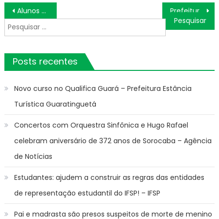
Navegação
Alunos da Rede Municipal de Ensino encenam Paixão de Cristo e relatam emoção de fazer parte do espetáculo
Prefeitura anuncia investimentos no Hospital Municipal
de
Pesquisar
Post
por:
Posts recentes
Novo curso no Qualifica Guará – Prefeitura Estância
Turística Guaratinguetá
Concertos com Orquestra Sinfônica e Hugo Rafael
celebram aniversário de 372 anos de Sorocaba – Agência
de Notícias
Estudantes: ajudem a construir as regras das entidades
de representação estudantil do IFSP! – IFSP
Pai e madrasta são presos suspeitos de morte de menino