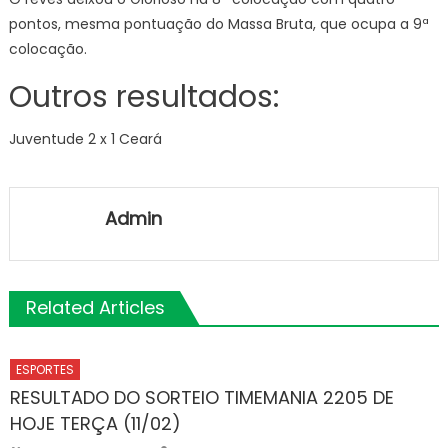
pontos, mesma pontuação do Massa Bruta, que ocupa a 9ª
colocação.
Outros resultados:
Juventude 2 x 1 Ceará
Admin
Related Articles
ESPORTES
RESULTADO DO SORTEIO TIMEMANIA 2205 DE
HOJE TERÇA (11/02)
Author