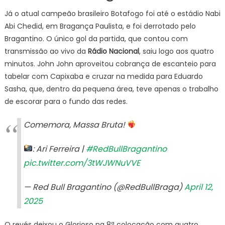
Já o atual campeão brasileiro Botafogo foi até o estádio Nabi
Abi Chedid, em Bragança Paulista, e foi derrotado pelo
Bragantino. O único gol da partida, que contou com
transmissão ao vivo da
Rádio Nacional
, saiu logo aos quatro
minutos. John John aproveitou cobrança de escanteio para
tabelar com Capixaba e cruzar na medida para Eduardo
Sasha, que, dentro da pequena área, teve apenas o trabalho
de escorar para o fundo das redes.
Comemora, Massa Bruta!
: Ari Ferreira |
#RedBullBragantino
pic.twitter.com/3tWJWNuVVE
— Red Bull Bragantino (@RedBullBraga)
April 12,
2025
O revés deixou o Glorioso na 8ª colocação com quatro