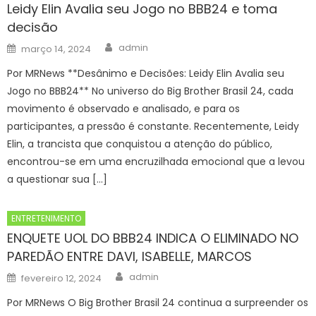
Leidy Elin Avalia seu Jogo no BBB24 e toma
decisão
Author
Posted
admin
março 14, 2024
on
Por MRNews **Desânimo e Decisões: Leidy Elin Avalia seu
Jogo no BBB24** No universo do Big Brother Brasil 24, cada
movimento é observado e analisado, e para os
participantes, a pressão é constante. Recentemente, Leidy
Elin, a trancista que conquistou a atenção do público,
encontrou-se em uma encruzilhada emocional que a levou
a questionar sua […]
ENTRETENIMENTO
ENQUETE UOL DO BBB24 INDICA O ELIMINADO NO
PAREDÃO ENTRE DAVI, ISABELLE, MARCOS
Author
Posted
admin
fevereiro 12, 2024
on
Por MRNews O Big Brother Brasil 24 continua a surpreender os