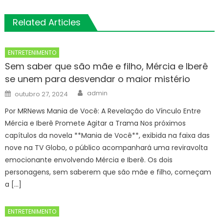
Related Articles
ENTRETENIMENTO
Sem saber que são mãe e filho, Mércia e Iberê
se unem para desvendar o maior mistério
Author
Posted
admin
outubro 27, 2024
on
Por MRNews Mania de Você: A Revelação do Vínculo Entre
Mércia e Iberê Promete Agitar a Trama Nos próximos
capítulos da novela **Mania de Você**, exibida na faixa das
nove na TV Globo, o público acompanhará uma reviravolta
emocionante envolvendo Mércia e Iberê. Os dois
personagens, sem saberem que são mãe e filho, começam
a […]
ENTRETENIMENTO