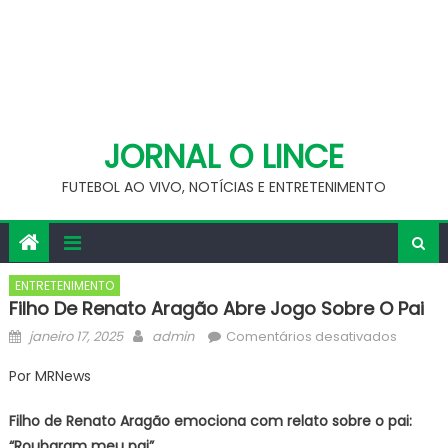
JORNAL O LINCE
FUTEBOL AO VIVO, NOTÍCIAS E ENTRETENIMENTO
ENTRETENIMENTO
Filho De Renato Aragão Abre Jogo Sobre O Pai
Posted
Author
em
janeiro 17, 2025
admin
Comentários desativados
on
Filho
Por MRNews
de
Renato
Filho de Renato Aragão emociona com relato sobre o pai:
Aragão
“Roubaram meu pai”