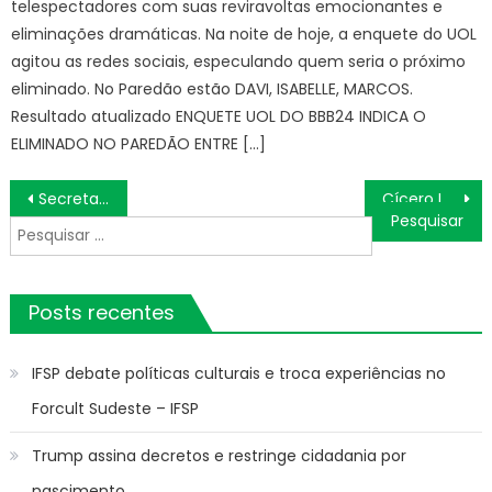
telespectadores com suas reviravoltas emocionantes e
eliminações dramáticas. Na noite de hoje, a enquete do UOL
agitou as redes sociais, especulando quem seria o próximo
eliminado. No Paredão estão DAVI, ISABELLE, MARCOS.
Resultado atualizado ENQUETE UOL DO BBB24 INDICA O
ELIMINADO NO PAREDÃO ENTRE […]
Navegação
Secretaria de Segurança e Mobilidade Urbana realiza ação educativa para o trânsito – Prefeitura Estância Turística Guaratinguetá
Cícero Lucena nomeia novo secretário de Turismo e reconduz secretária executiva de Educação e superintendente da Emlur
de
Pesquisar
Post
por:
Posts recentes
IFSP debate políticas culturais e troca experiências no
Forcult Sudeste – IFSP
Trump assina decretos e restringe cidadania por
nascimento