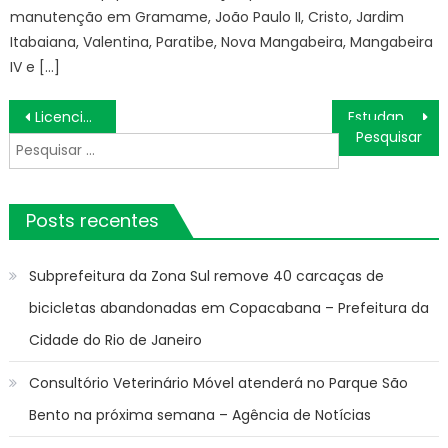
manutenção em Gramame, João Paulo II, Cristo, Jardim
Itabaiana, Valentina, Paratibe, Nova Mangabeira, Mangabeira
IV e […]
Navegação
Licenciamento 2024 chega às placas 7 e 8 em outubro no estado de SP
Estudantes desenvolvem preservativo para uso de pessoas AFAB – IFSP
de
Pesquisar
Post
por:
Posts recentes
Subprefeitura da Zona Sul remove 40 carcaças de
bicicletas abandonadas em Copacabana – Prefeitura da
Cidade do Rio de Janeiro
Consultório Veterinário Móvel atenderá no Parque São
Bento na próxima semana – Agência de Notícias