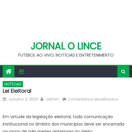
JORNAL O LINCE
FUTEBOL AO VIVO, NOTÍCIAS E ENTRETENIMENTO
NOTÍCIAS
Lei Eleitoral
Posted
Author
em
outubro 3, 2024
admin
Comentários desativados
on
Lei
Eleitora
Em virtude da legislação eleitoral, toda comunicação
institucional no âmbito dos municípios deve ser encerrada
no prazo de três meses anteriores ao pleito.