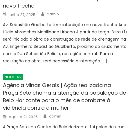
novo trecho
Author
Posted
admin
junho 27, 2025
on
Av. Sebastião Gualberto tem interdição em novo trecho Ana
Lúcia Abranches Mobilidade Urbana A partir de terça-feira (1)
será iniciada a obra de construção de rede de drenagem na
Av. Engenheiro Sebastião Gualberto, próximo ao cruzamento
com a Rua Sebastião Felício, na região central. Para a
realização da obra, será necessária a interdição […]
NOTÍCIAS
Agência Minas Gerais | Ação realizada na
Praça Sete chama a atenção da população de
Belo Horizonte para o mês de combate à
violência contra a mulher
Author
Posted
admin
agosto 21, 2025
on
A Praça Sete, no Centro de Belo Horizonte, foi palco de uma