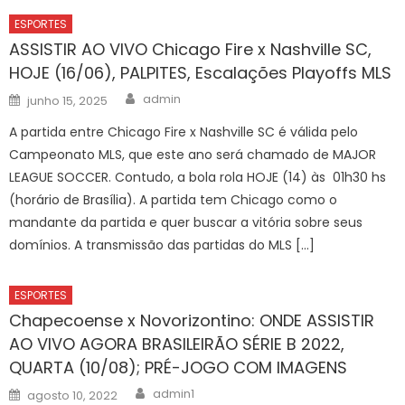
ESPORTES
ASSISTIR AO VIVO Chicago Fire x Nashville SC,
HOJE (16/06), PALPITES, Escalações Playoffs MLS
Author
Posted
admin
junho 15, 2025
on
A partida entre Chicago Fire x Nashville SC é válida pelo
Campeonato MLS, que este ano será chamado de MAJOR
LEAGUE SOCCER. Contudo, a bola rola HOJE (14) às 01h30 hs
(horário de Brasília). A partida tem Chicago como o
mandante da partida e quer buscar a vitória sobre seus
domínios. A transmissão das partidas do MLS […]
ESPORTES
Chapecoense x Novorizontino: ONDE ASSISTIR
AO VIVO AGORA BRASILEIRÃO SÉRIE B 2022,
QUARTA (10/08); PRÉ-JOGO COM IMAGENS
Author
Posted
admin1
agosto 10, 2022
on