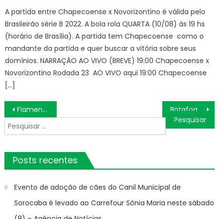
A partida entre Chapecoense x Novorizontino é válida pelo
Brasileirão série B 2022. A bola rola QUARTA (10/08) às 19 hs
(horário de Brasília). A partida tem Chapecoense como o
mandante da partida e quer buscar a vitória sobre seus
domínios. NARRAÇÃO AO VIVO (BREVE) 19:00 Chapecoense x
Novorizontino Rodada 23 AO VIVO aqui 19:00 Chapecoense
[…]
Navegação
Flamengo x Athletico-PR ONDE ASSISTIR AO VIVO, ESCALAÇÕES E PALPITES, BRASILEIRÃO 2024 SÉRIE A, HOJE (29/09)
Botafogo x Grêmio ONDE ASSISTIR AO VIVO, ESCALAÇÕES E PALPITES, BRASILEIRÃO 2024 SÉRIE A, HOJE (28/09)
de
Pesquisar
Post
por:
Posts recentes
Evento de adoção de cães do Canil Municipal de
Sorocaba é levado ao Carrefour Sônia Maria neste sábado
(8) – Agência de Notícias