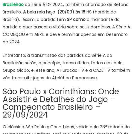
Brasileirão
da série A DE 2024, também chamado de Betano
Cori
Brasileiro.
A bola rola hoje (29/09) às 16 HS
(horário de
OND
Brasília). Assim, a partida tem
SP
como
o mandante da
ASSI
partida e quer buscar a vitória sobre seus domínios. A Série A
AO
VIVO
COMEÇOU em ABRIL e deve terminar apenas em Dezembro
ESC
de 2024.
E
PALP
Entretanto, a transmissão das partidas da Série A do
BRAS
Brasileirão serão, a princípio, transmitidas, todas elas pelo
202
Grupo Globo, e, este ano, A Furacão TV e a CAZÉ TV também
SÉRI
vão transmitir jogos do Athlético Paranaense.
A,
HOJ
São Paulo x Corinthians: Onde
(29/
Assistir e Detalhes do Jogo –
Campeonato Brasileiro –
29/09/2024
O clássico São Paulo x Corinthians, válido pela 28ª rodada do