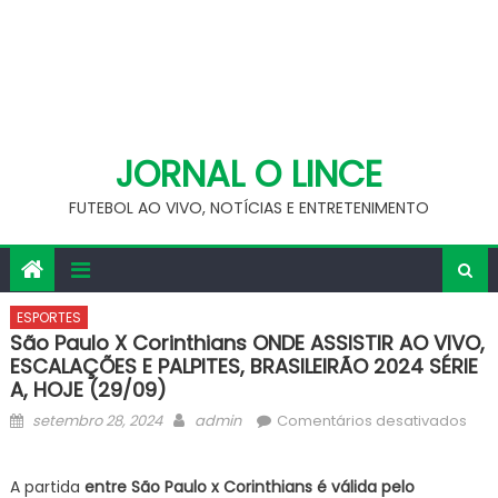
JORNAL O LINCE
FUTEBOL AO VIVO, NOTÍCIAS E ENTRETENIMENTO
ESPORTES
São Paulo X Corinthians ONDE ASSISTIR AO VIVO,
ESCALAÇÕES E PALPITES, BRASILEIRÃO 2024 SÉRIE
A, HOJE (29/09)
Posted
Author
em
setembro 28, 2024
admin
Comentários desativados
on
São
Pau
A partida
entre São Paulo x Corinthians
é válida pelo
x