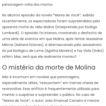
personagem volta dos mortos
uma
fars
No décimo episódio da novela *Mania de Você*, exibido
em
recentemente, os espectadores foram surpreendidos pela
Mani
aparente morte do vilão Molina (interpretado por Rodrigo
de
Voc
Lombardi). O episódio foi intenso, mostrando o desfecho de
e
uma série de eventos em que Molina, após tentar assassinar
per
Mércia (Adriana Esteves), é desmascarado pelo assassinato
volta
do pai biológico de Luma (Agatha Moreira) e faz Viola (Gabz)
dos
refém. Mas, será que ele realmente morreu?
mort
O mistério da morte de Molina
Não é incomum em novelas que personagens,
especialmente vilões, “ressuscitem” em tramas cheias de
reviravoltas. Esse artifício é frequentemente utilizado para
manter o suspense e surpreender o público. No caso de
*Mania de Você*, o autor João Emanuel Carneiro é mestre