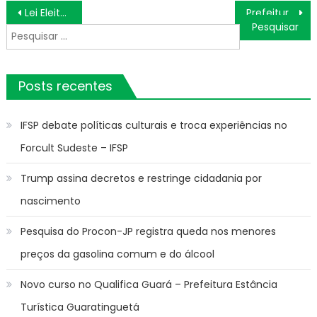
Navegação
Lei Eleitoral
Prefeitura determina tarifa zero em passagens de ônibus municipais no dia das eleições
de
Pesquisar
Post
por:
Posts recentes
IFSP debate políticas culturais e troca experiências no
Forcult Sudeste – IFSP
Trump assina decretos e restringe cidadania por
nascimento
Pesquisa do Procon-JP registra queda nos menores
preços da gasolina comum e do álcool
Novo curso no Qualifica Guará – Prefeitura Estância
Turística Guaratinguetá