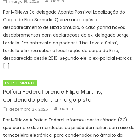
admin
março 16, 2025
on
Por MRNews Ex-delegado Aponta Possível Localização do
Corpo de Eliza Samudio Quinze anos após o
desaparecimento de Eliza Samudio, o caso ganha novos
desdobramentos com declarações do ex-delegado Jorge
Lordello. Em entrevista ao podcast “Lisa, Leve e Solta”,
Lordello afirmou saber a localização do corpo de Eliza,
desaparecida desde 2010. Segundo ele, o ex-policial Marcos
[…]
ENTRETENIMENTO
Polícia Federal prende Filipe Martins,
condenado pela trama golpista
Author
Posted
admin
dezembro 27, 2025
on
Por MRNews A Polícia Federal informou neste sábado (27)
que cumpre dez mandados de prisão domiciliar, com uso de
tornozeleira eletrônica, para condenados no âmbito da