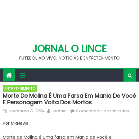
JORNAL O LINCE
FUTEBOL AO VIVO, NOTÍCIAS E ENTRETENIMENTO
ENTRETENIMENTO
Morte De Molina É Uma Farsa Em Mania De Você
E Personagem Volta Dos Mortos
Posted
Author
em
setembro 21, 2024
admin
Comentários desativados
on
Mort
Por MRNews
de
Moli
Morte de Molina é uma farsa em Mania de Você e
é