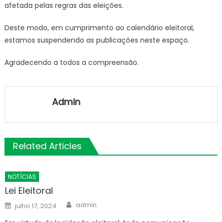
afetada pelas regras das eleições.
Deste modo, em cumprimento ao calendário eleitoral,
estamos suspendendo as publicações neste espaço.
Agradecendo a todos a compreensão.
Admin
Related Articles
NOTÍCIAS
Lei Eleitoral
Author
Posted
admin
julho 17, 2024
on