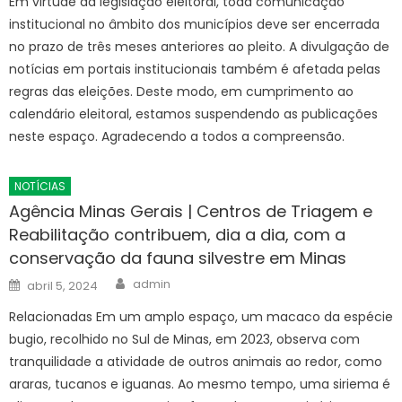
Em virtude da legislação eleitoral, toda comunicação
institucional no âmbito dos municípios deve ser encerrada
no prazo de três meses anteriores ao pleito. A divulgação de
notícias em portais institucionais também é afetada pelas
regras das eleições. Deste modo, em cumprimento ao
calendário eleitoral, estamos suspendendo as publicações
neste espaço. Agradecendo a todos a compreensão.
NOTÍCIAS
Agência Minas Gerais | Centros de Triagem e
Reabilitação contribuem, dia a dia, com a
conservação da fauna silvestre em Minas
Author
Posted
admin
abril 5, 2024
on
Relacionadas Em um amplo espaço, um macaco da espécie
bugio, recolhido no Sul de Minas, em 2023, observa com
tranquilidade a atividade de outros animais ao redor, como
araras, tucanos e iguanas. Ao mesmo tempo, uma siriema é