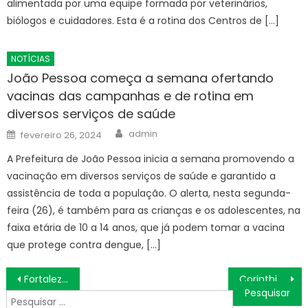
alimentada por uma equipe formada por veterinários,
biólogos e cuidadores. Esta é a rotina dos Centros de […]
NOTÍCIAS
João Pessoa começa a semana ofertando
vacinas das campanhas e de rotina em
diversos serviços de saúde
Author
Posted
admin
fevereiro 26, 2024
on
A Prefeitura de João Pessoa inicia a semana promovendo a
vacinação em diversos serviços de saúde e garantido a
assistência de toda a população. O alerta, nesta segunda-
feira (26), é também para as crianças e os adolescentes, na
faixa etária de 10 a 14 anos, que já podem tomar a vacina
que protege contra dengue, […]
Navegação
Fortaleza x Bahia ONDE ASSISTIR AO VIVO, ESCALAÇÕES E PALPITES, BRASILEIRÃO 2024 SÉRIE A, HOJE (21/09)
Corinthians x Atlético-GO ONDE ASSISTIR AO VIVO, ESCALAÇÕES E PALPITES, BRASILEIRÃO 2024 SÉRIE A, HOJE (21/09)
de
Pesquisar