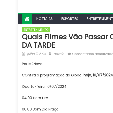
NOTÍCIAS
ESPORTES
ENTRETENIMEN
ENTRETENIMENTO
Quais Filmes Vão Passar 
DA TARDE
Posted
Author
julho 7, 2024
admin
Comentários desativad
on
Por MRNews
COnfira a programação da Globo
hoje, 10/07/
2024
Quarta-feira, 10/07/2024
04:00 Hora Um
06:00 Bom Dia Praça