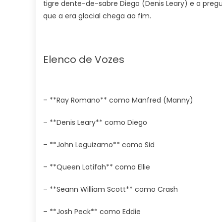
tigre dente-de-sabre Diego (Denis Leary) e a pre
que a era glacial chega ao fim.
Elenco de Vozes
– **Ray Romano** como Manfred (Manny)
– **Denis Leary** como Diego
– **John Leguizamo** como Sid
– **Queen Latifah** como Ellie
– **Seann William Scott** como Crash
– **Josh Peck** como Eddie