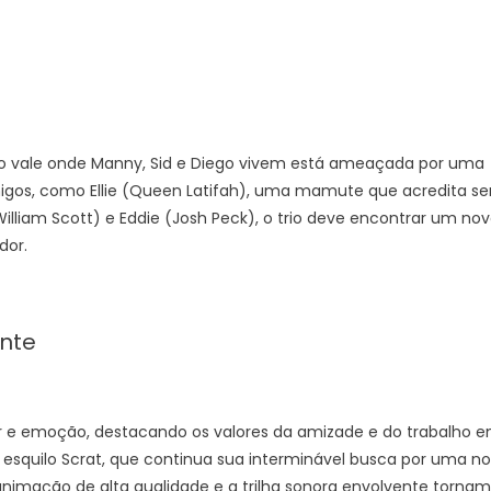
 do vale onde Manny, Sid e Diego vivem está ameaçada por uma
os, como Ellie (Queen Latifah), uma mamute que acredita se
lliam Scott) e Eddie (Josh Peck), o trio deve encontrar um no
dor.
nte
r e emoção, destacando os valores da amizade e do trabalho 
 esquilo Scrat, que continua sua interminável busca por uma no
 animação de alta qualidade e a trilha sonora envolvente tornam