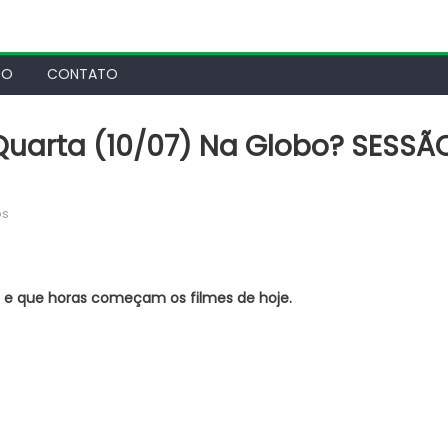
TO
CONTATO
Quarta (10/07) Na Globo? SESSÃ
em
os
Quais
filmes
vão
 e que horas começam os filmes de hoje.
passar
Quarta
(10/07)
na
Globo?
SESSÃO
DA