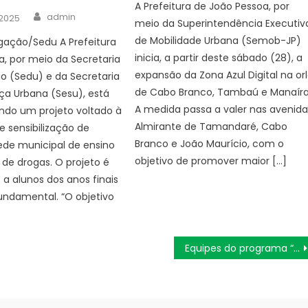
A Prefeitura de João Pessoa, por
Author
admin
 2025
meio da Superintendência Executiv
de Mobilidade Urbana (Semob-JP)
lgação/Sedu A Prefeitura
inicia, a partir deste sábado (28), a
, por meio da Secretaria
expansão da Zona Azul Digital na or
o (Sedu) e da Secretaria
de Cabo Branco, Tambaú e Manaíra
ça Urbana (Sesu), está
A medida passa a valer nas avenida
ndo um projeto voltado à
Almirante de Tamandaré, Cabo
e sensibilização de
Branco e João Maurício, com o
ede municipal de ensino
objetivo de promover maior […]
 de drogas. O projeto é
 a alunos dos anos finais
undamental. “O objetivo
Equipes do programa “HumanizAção Inverno” acolhem 20 pessoas em situação de rua nesta sexta-feira (21) – Agência de Notícias