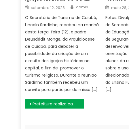
Author
Posted
Posted
admin
setembro 12, 2023
maio 28,
on
on
O Secretário de Turismo de Cuiabá,
Fotos: Divu
Lincoln Sardinha, recebeu na manhã
de Sorocaba
desta terça-feira (12), o padre
da Educaçã
Deusdédit Monge, da Arquidiocese
de Seguran
de Cuiabá, para debater a
desenvolve
possibilidade da criação de um
orientação 
circuito das igrejas históricas na
alunos da r
capital, a fim de promover o
sobre o uso
turismo religioso. Durante a reunião,
direcionado
Sardinha também recebeu um
do Ensino F
convite para participar da missa […]
[…]
Navegação
Prefeitura realiza campanha contra a importunação sexual durante festejos juninos no Centro
de
Post