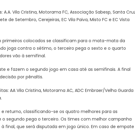
s: A.A. Vila Cristina, Motorama FC, Associação Sabesp, Santa Cru
Sete de Setembro, Cerejeiras, EC Vila Paiva, Misto FC e EC Vista
ito primeiros colocados se classificam para o mata-mata da
ndo joga contra o sétimo, o terceiro pega o sexto e o quarto
dores vão à semifinal.
e fazem o segundo jogo em casa até as semifinais. A final
ecisão por pênaltis.
ritas: AA Vila Cristina, Motorama AC, ADC Embraer/Velha Guarda
.
o e returno, classificando-se os quatro melhores para as
o e o segundo pega o terceiro. Os times com melhor campanha
à final, que será disputada em jogo único. Em caso de empate