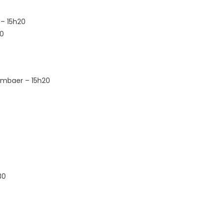
 – 15h20
20
Embaer – 15h20
0
30