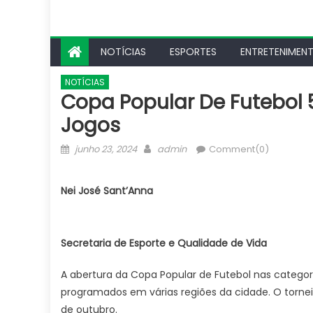
NOTÍCIAS
ESPORTES
ENTRETENIMEN
NOTÍCIAS
Copa Popular De Futebo
Jogos
Posted
Author
junho 23, 2024
admin
Comment(0)
on
Nei José Sant’Anna
Secretaria de Esporte e Qualidade de Vida
A abertura da Copa Popular de Futebol nas categor
programados em várias regiões da cidade. O torneio
de outubro.