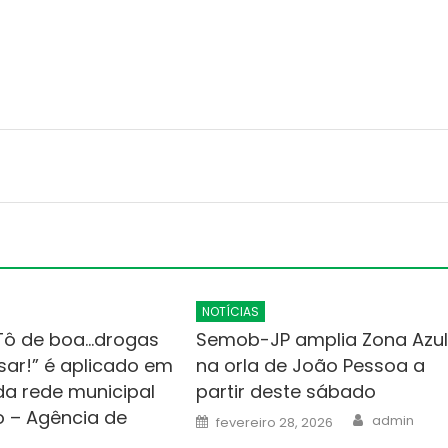
NOTÍCIAS
“Tô de boa…drogas
Semob-JP amplia Zona Azu
ar!” é aplicado em
na orla de João Pessoa a
da rede municipal
partir deste sábado
o – Agência de
Author
Posted
admin
fevereiro 28, 2026
on