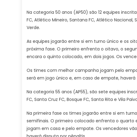
Na categoria 50 anos (AP50) são 12 equipes inscrita
FC, Atlético Mineiro, Santana FC, Atlético Nacional, 
Verde.
As equipes jogarão entre si em turno único e os o
próxima fase. O primeiro enfrenta o oitavo, o segu
encara o quinto colocado, em dois jogos. Os vence
Os times com melhor campanha jogam pelo empate 
será em jogo único e, em caso de empate, haverá d
Na categoria 55 anos (AP55), são sete equipes insc
FC, Santa Cruz FC, Bosque FC, Santa Rita e Vila Paiva
Na primeira fase os times jogarão entre si em turn
semifinais. O primeiro colocado enfrenta o quart
jogam em casa e pelo empate. Os vencedores vão 
haverá disputa por pênaltis.