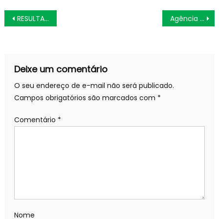
Navegação
RESULTADO DO SORTEIO DIA DE SORTE 894 DE HOJE SÁBADO (30/03)
Agência Minas Gerais | Minas Gerais presidirá o Conselho Nacional dos Chefes das Casas Militares
de
Post
Deixe um comentário
O seu endereço de e-mail não será publicado.
Campos obrigatórios são marcados com
*
Comentário
*
Nome