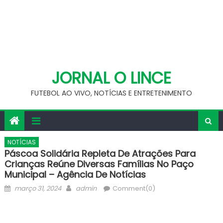
JORNAL O LINCE
FUTEBOL AO VIVO, NOTÍCIAS E ENTRETENIMENTO
NOTÍCIAS
Páscoa Solidária Repleta De Atrações Para
Crianças Reúne Diversas Famílias No Paço
Municipal – Agência De Notícias
Posted
Author
março 31, 2024
admin
Comment(0)
on