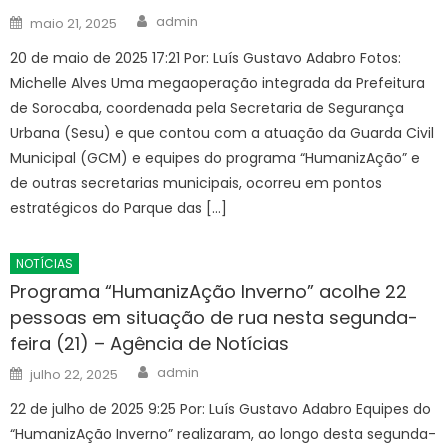
Author
Posted
admin
maio 21, 2025
on
20 de maio de 2025 17:21 Por: Luís Gustavo Adabro Fotos:
Michelle Alves Uma megaoperação integrada da Prefeitura
de Sorocaba, coordenada pela Secretaria de Segurança
Urbana (Sesu) e que contou com a atuação da Guarda Civil
Municipal (GCM) e equipes do programa “HumanizAção” e
de outras secretarias municipais, ocorreu em pontos
estratégicos do Parque das […]
NOTÍCIAS
Programa “HumanizAção Inverno” acolhe 22
pessoas em situação de rua nesta segunda-
feira (21) – Agência de Notícias
Author
Posted
admin
julho 22, 2025
on
22 de julho de 2025 9:25 Por: Luís Gustavo Adabro Equipes do
“HumanizAção Inverno” realizaram, ao longo desta segunda-