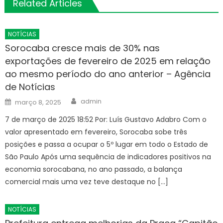
Related Articles
NOTÍCIAS
Sorocaba cresce mais de 30% nas
exportações de fevereiro de 2025 em relação
ao mesmo período do ano anterior – Agência
de Notícias
Author
Posted
admin
março 8, 2025
on
7 de março de 2025 18:52 Por: Luís Gustavo Adabro Com o
valor apresentado em fevereiro, Sorocaba sobe três
posições e passa a ocupar o 5º lugar em todo o Estado de
São Paulo Após uma sequência de indicadores positivos na
economia sorocabana, no ano passado, a balança
comercial mais uma vez teve destaque no […]
NOTÍCIAS