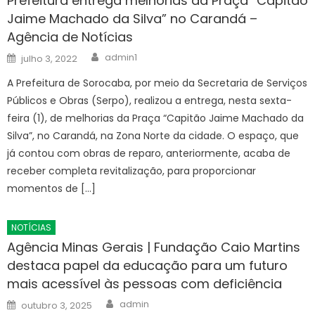
Prefeitura entrega melhorias da Praça “Capitão
Jaime Machado da Silva” no Carandá –
Agência de Notícias
Author
Posted
admin1
julho 3, 2022
on
A Prefeitura de Sorocaba, por meio da Secretaria de Serviços
Públicos e Obras (Serpo), realizou a entrega, nesta sexta-
feira (1), de melhorias da Praça “Capitão Jaime Machado da
Silva”, no Carandá, na Zona Norte da cidade. O espaço, que
já contou com obras de reparo, anteriormente, acaba de
receber completa revitalização, para proporcionar
momentos de […]
NOTÍCIAS
Agência Minas Gerais | Fundação Caio Martins
destaca papel da educação para um futuro
mais acessível às pessoas com deficiência
Author
Posted
admin
outubro 3, 2025
on