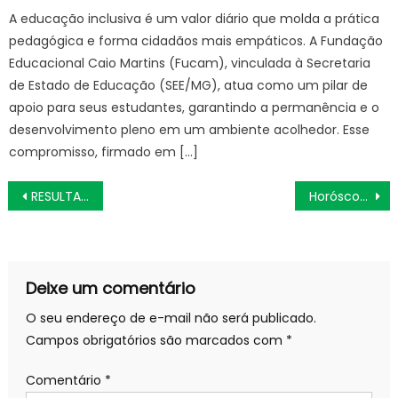
A educação inclusiva é um valor diário que molda a prática
pedagógica e forma cidadãos mais empáticos. A Fundação
Educacional Caio Martins (Fucam), vinculada à Secretaria
de Estado de Educação (SEE/MG), atua como um pilar de
apoio para seus estudantes, garantindo a permanência e o
desenvolvimento pleno em um ambiente acolhedor. Esse
compromisso, firmado em […]
Navegação
RESULTADO DO SORTEIO MEGA SENA 2700 DE HOJE QUINTA (14/03)
Horóscopo do Dia de Hoje Previsões dos astros para seu signo, FINAL DE SEMANA (16 E 17/03/24)
de
Post
Deixe um comentário
O seu endereço de e-mail não será publicado.
Campos obrigatórios são marcados com
*
Comentário
*