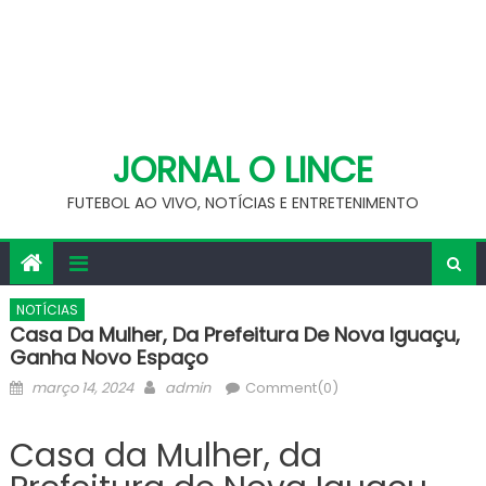
JORNAL O LINCE
FUTEBOL AO VIVO, NOTÍCIAS E ENTRETENIMENTO
NOTÍCIAS
Casa Da Mulher, Da Prefeitura De Nova Iguaçu,
Ganha Novo Espaço
Posted
Author
março 14, 2024
admin
Comment(0)
on
Casa da Mulher, da