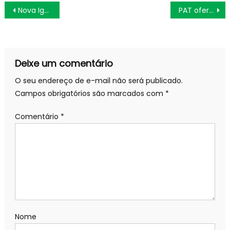
Navegação
Nova Iguaçu está em estágio de alerta
PAT oferece 581 vagas de emprego para segunda-feira
de
Post
Deixe um comentário
O seu endereço de e-mail não será publicado.
Campos obrigatórios são marcados com
*
Comentário
*
Nome