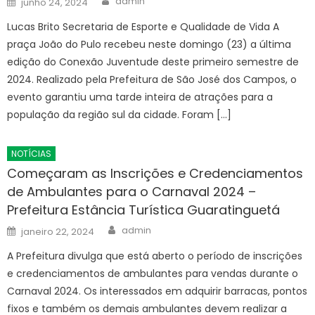
admin
junho 24, 2024
on
Lucas Brito Secretaria de Esporte e Qualidade de Vida A
praça João do Pulo recebeu neste domingo (23) a última
edição do Conexão Juventude deste primeiro semestre de
2024. Realizado pela Prefeitura de São José dos Campos, o
evento garantiu uma tarde inteira de atrações para a
população da região sul da cidade. Foram […]
NOTÍCIAS
Começaram as Inscrições e Credenciamentos
de Ambulantes para o Carnaval 2024 –
Prefeitura Estância Turística Guaratinguetá
Author
Posted
admin
janeiro 22, 2024
on
A Prefeitura divulga que está aberto o período de inscrições
e credenciamentos de ambulantes para vendas durante o
Carnaval 2024. Os interessados em adquirir barracas, pontos
fixos e também os demais ambulantes devem realizar a