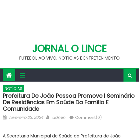
JORNAL O LINCE
FUTEBOL AO VIVO, NOTÍCIAS E ENTRETENIMENTO
NOTÍCIAS
Prefeitura De João Pessoa Promove I Seminário
De Residências Em Saúde Da Família E
Comunidade
Posted
Author
fevereiro 23, 2024
admin
Comment(0)
on
A Secretaria Municipal de Saúde da Prefeitura de João