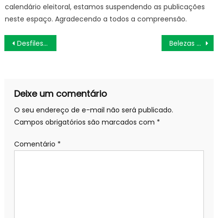
calendário eleitoral, estamos suspendendo as publicações
neste espaço. Agradecendo a todos a compreensão.
Navegação
Desfiles na Sapucaí e blocos de rua atraem milhares de foliões no domingo de carnaval – Prefeitura da Cidade do Rio de Janeiro
Belezas naturais, gastronomia e infraestrutura conquistam turistas que vieram a João Pessoa no Carnaval
de
Post
Deixe um comentário
O seu endereço de e-mail não será publicado.
Campos obrigatórios são marcados com
*
Comentário
*