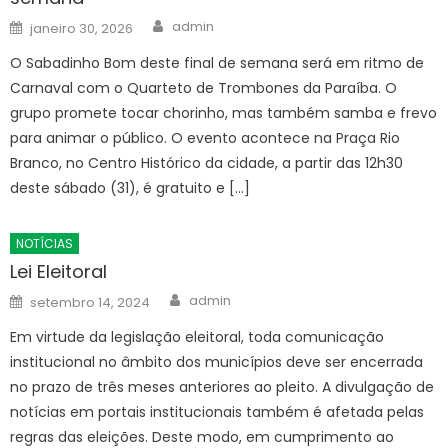
Author
Posted
admin
janeiro 30, 2026
on
O Sabadinho Bom deste final de semana será em ritmo de
Carnaval com o Quarteto de Trombones da Paraíba. O
grupo promete tocar chorinho, mas também samba e frevo
para animar o público. O evento acontece na Praça Rio
Branco, no Centro Histórico da cidade, a partir das 12h30
deste sábado (31), é gratuito e […]
NOTÍCIAS
Lei Eleitoral
Author
Posted
admin
setembro 14, 2024
on
Em virtude da legislação eleitoral, toda comunicação
institucional no âmbito dos municípios deve ser encerrada
no prazo de três meses anteriores ao pleito. A divulgação de
notícias em portais institucionais também é afetada pelas
regras das eleições. Deste modo, em cumprimento ao