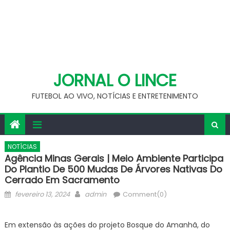
JORNAL O LINCE
FUTEBOL AO VIVO, NOTÍCIAS E ENTRETENIMENTO
NOTÍCIAS
Agência Minas Gerais | Meio Ambiente Participa
Do Plantio De 500 Mudas De Árvores Nativas Do
Cerrado Em Sacramento
Posted
Author
fevereiro 13, 2024
admin
Comment(0)
on
Em extensão às ações do projeto Bosque do Amanhã, do