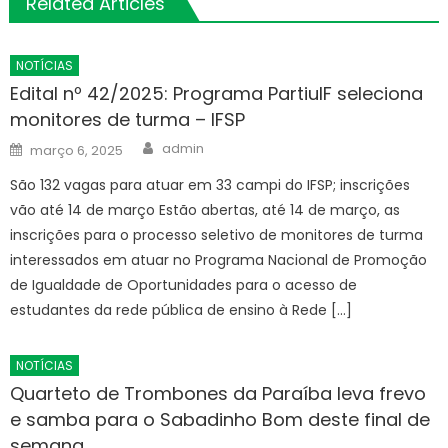
Related Articles
NOTÍCIAS
Edital nº 42/2025: Programa PartiuIF seleciona
monitores de turma – IFSP
Author
Posted
admin
março 6, 2025
on
São 132 vagas para atuar em 33 campi do IFSP; inscrições
vão até 14 de março Estão abertas, até 14 de março, as
inscrições para o processo seletivo de monitores de turma
interessados em atuar no Programa Nacional de Promoção
de Igualdade de Oportunidades para o acesso de
estudantes da rede pública de ensino à Rede […]
NOTÍCIAS
Quarteto de Trombones da Paraíba leva frevo
e samba para o Sabadinho Bom deste final de
semana