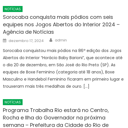
NOTÍCIAS
Sorocaba conquista mais pódios com seis
equipes nos Jogos Abertos do Interior 2024 –
Agência de Notícias
Author
Posted
admin
dezembro 17, 2024
on
Sorocaba conquistou mais pódios na 86ª edição dos Jogos
Abertos do Interior “Horácio Baby Barioni”, que acontece até
o dia 20 de dezembro, em São José do Rio Preto (SP). As
equipes de Boxe Feminino (categoria até 18 anos), Boxe
Masculino e Handebol Feminino ficaram em primeiro lugar e
trouxeram mais três medalhas de ouro. […]
NOTÍCIAS
Programa Trabalha Rio estará no Centro,
Rocha e Ilha do Governador na próxima
semana – Prefeitura da Cidade do Rio de