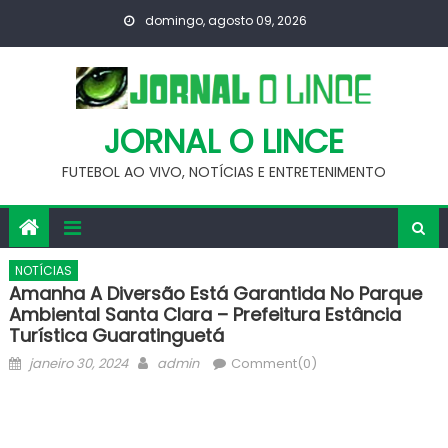
Skip
domingo, agosto 09, 2026
to
content
JORNAL O LINCE
FUTEBOL AO VIVO, NOTÍCIAS E ENTRETENIMENTO
NOTÍCIAS
Amanha A Diversão Está Garantida No Parque
Ambiental Santa Clara – Prefeitura Estância
Turística Guaratinguetá
Posted
Author
janeiro 30, 2024
admin
Comment(0)
on