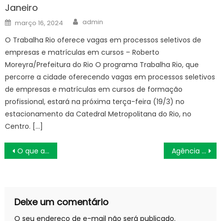
Janeiro
Author
Posted
admin
março 16, 2024
on
O Trabalha Rio oferece vagas em processos seletivos de
empresas e matrículas em cursos – Roberto
Moreyra/Prefeitura do Rio O programa Trabalha Rio, que
percorre a cidade oferecendo vagas em processos seletivos
de empresas e matrículas em cursos de formação
profissional, estará na próxima terça-feira (19/3) no
estacionamento da Catedral Metropolitana do Rio, no
Centro. […]
Navegação
O que aconteceu com Marianinha em Renascer?
Agência Minas Gerais | Minas tem pela primeira vez um presidente do TRE à frente do Colégio Nacional dos Tribunais Regionais Eleitorais
de
Post
Deixe um comentário
O seu endereço de e-mail não será publicado.