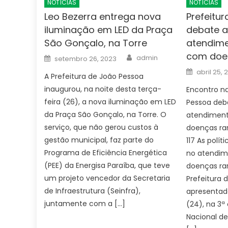
NOTÍCIAS
NOTÍCIAS
Leo Bezerra entrega nova
Prefeitu
iluminação em LED da Praça
debate a
São Gonçalo, na Torre
atendime
com doe
Author
Posted
admin
setembro 26, 2023
on
Posted
abril 25, 
A Prefeitura de João Pessoa
on
inaugurou, na noite desta terça-
Encontro na
feira (26), a nova iluminação em LED
Pessoa deba
da Praça São Gonçalo, na Torre. O
atendiment
serviço, que não gerou custos à
doenças rar
gestão municipal, faz parte do
117 As polít
Programa de Eficiência Energética
no atendim
(PEE) da Energisa Paraíba, que teve
doenças rar
um projeto vencedor da Secretaria
Prefeitura 
de Infraestrutura (Seinfra),
apresentada
juntamente com a […]
(24), na 3ª
Nacional d