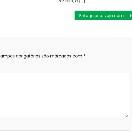
Por isso, a […]
Fotogaleria: veja como foi a festa da virada do ano em vários palcos espalhados pela cidade – Prefeitura da Cidade do Rio de Janeiro
ampos obrigatórios são marcados com
*