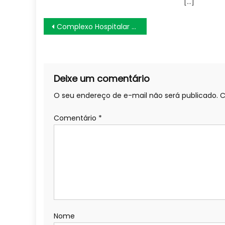
[…]
Navegação
Complexo Hospitalar de Mangabeira realiza cerca de 100 mil atendimentos em 2023
de
Post
Deixe um comentário
O seu endereço de e-mail não será publicado.
C
Comentário
*
Nome