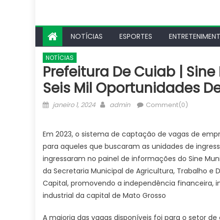
NOTÍCIAS
ESPORTES
ENTRETENIMEN
NOTÍCIAS
Prefeitura De Cuiab | Sine
Seis Mil Oportunidades 
Posted
Author
janeiro 1, 2024
admin
Comment(0)
on
Em 2023, o sistema de captação de vagas de empr
para aqueles que buscaram as unidades de ingress
ingressaram no painel de informações do Sine Munic
da Secretaria Municipal de Agricultura, Trabalho 
Capital, promovendo a independência financeira, 
industrial da capital de Mato Grosso
A maioria das vagas disponíveis foi para o setor 