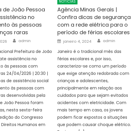
NOTÍCIAS
ra de João Pessoa
Agência Minas Gerais |
ssistência no
Confira dicas de segurança
nto às pessoas
com a rede elétrica para o
nças raras
período de férias escolare
Author
Author
Posted
admin
admin
2026
janeiro 4, 2024
on
cional Prefeitura de João
Janeiro é o tradicional mês das
te assistência no
férias escolares e, por isso,
o às pessoas com
caracteriza-se como um período
as 24/04/2026 | 20:30 |
que exige atenção redobrada com
icas de assistência social
crianças e adolescentes,
ento às pessoas com
principalmente em relação aos
as desenvolvidas pela
cuidados para que sejam evitados
de João Pessoa foram
acidentes com eletricidade. Com
s, nesta sexta-feira
mais tempo em casa, os jovens
 edição do Congresso
podem ficar expostos a situações
e Direitos Humanos em
que podem causar choque elétrico