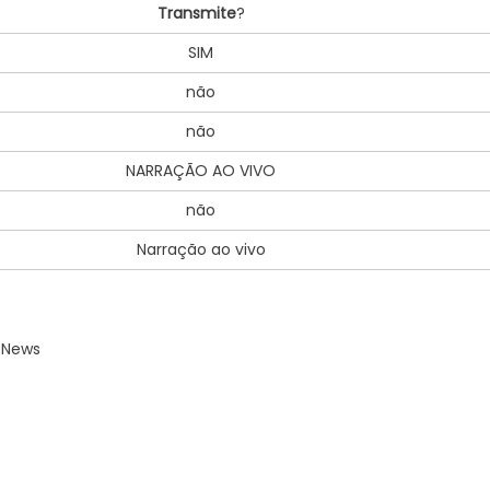
Transmite
?
SIM
não
não
NARRAÇÃO AO VIVO
não
Narração ao vivo
RNews