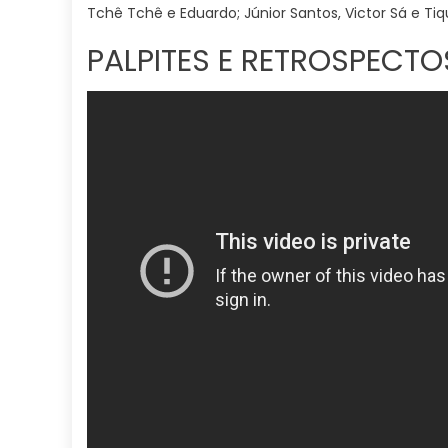
Tchê Tchê e Eduardo; Júnior Santos, Victor Sá e Ti
PALPITES E RETROSPECTO