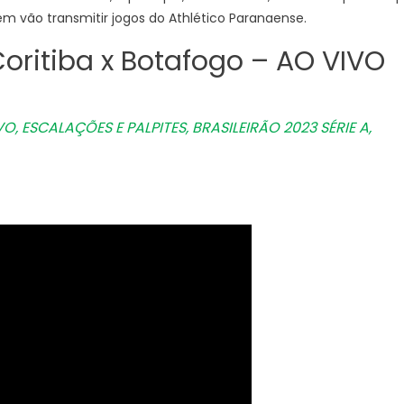
ém vão transmitir jogos do Athlético Paranaense.
ritiba x Botafogo – AO VIVO
VO, ESCALAÇÕES E PALPITES, BRASILEIRÃO 2023 SÉRIE A,