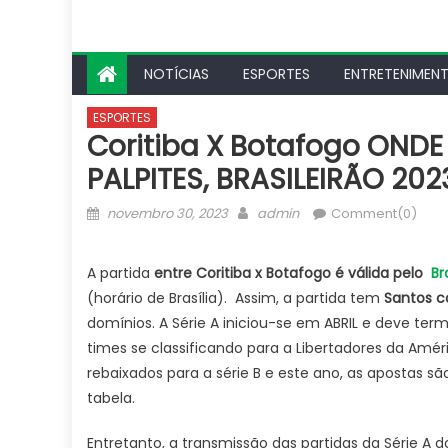
NOTÍCIAS
ESPORTES
ENTRETENIMEN
ESPORTES
Coritiba X Botafogo ONDE
PALPITES, BRASILEIRÃO 2023
Posted
Author
novembro 30, 2023
admin
Comment(0)
on
A partida
entre Coritiba x Botafogo é válida pelo
Br
(horário de Brasília). Assim, a partida tem
Santos 
domínios. A Série A iniciou-se em ABRIL e deve 
times se classificando para a Libertadores da Amé
rebaixados para a série B e este ano, as apostas sã
tabela.
Entretanto, a transmissão das partidas da Série A do