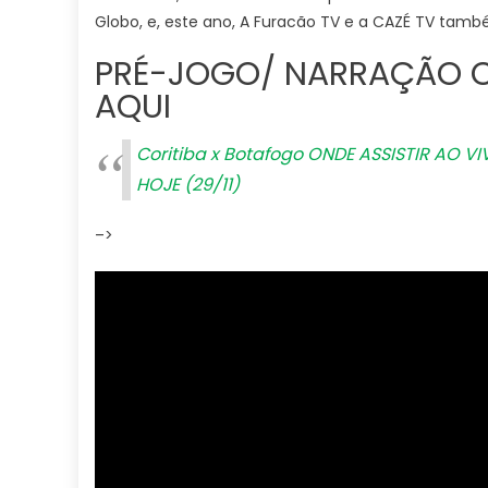
Globo, e, este ano, A Furacão TV e a CAZÉ TV tamb
PRÉ-JOGO/ NARRAÇÃO Co
AQUI
Coritiba x Botafogo ONDE ASSISTIR AO VI
HOJE (29/11)
–>