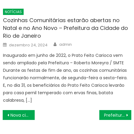
NOTÍCIAS
Cozinhas Comunitárias estarão abertas no
Natal e no Ano Novo – Prefeitura da Cidade do
Rio de Janeiro
Author
Posted
admin
dezembro 24, 2024
on
Inaugurado em junho de 2022, o Prato Feito Carioca vem
sendo ampliado pela Prefeitura – Roberto Moreyra / SMTE
Durante as festas de fim de ano, as cozinhas comunitárias
funcionarão normalmente, de segunda-feira a sexta-feira.
E, no dia 31, os beneficiários do Prato Feito Carioca levarão
para casa pernil temperado com ervas finas, batata
calabresa, […]
Navegação
Nova ciclovia liga bairros e distrito na região leste da cidade
Prefeitura do Rio conclui obra de drenagem e libera Rua Aristides Caire para o tráfego de veículos, no Méier – Prefeitura da Cidade do Rio de Janeiro
de
Post