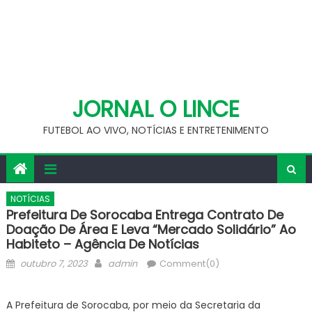
JORNAL O LINCE
FUTEBOL AO VIVO, NOTÍCIAS E ENTRETENIMENTO
NOTÍCIAS
Prefeitura De Sorocaba Entrega Contrato De
Doação De Área E Leva “Mercado Solidário” Ao
Habiteto – Agência De Notícias
Posted
Author
outubro 7, 2023
admin
Comment(0)
on
A Prefeitura de Sorocaba, por meio da Secretaria da