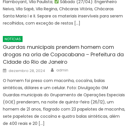
Flamboyant, Vila Paulista;
Sábado (27/04): Engenheiro
Neiva, Vila Sapé, Vila Regina, Chácaras Vitória, Chácaras
Santa Maria I e II. Separe os materiais inservíveis para serem
recolhidos, com exceção de restos […]
NOTÍCIAS
Guardas municipais prendem homem com
drogas na orla de Copacabana – Prefeitura da
Cidade do Rio de Janeiro
Author
Posted
admin
dezembro 28, 2024
on
O homem foi preso com maconha, cocaína, balas
sintéticas, dólares e um celular. Foto: Divulgação GM
Guardas municipais do Grupamento de Operações Especiais
(GOE) prenderam, na noite de quinta-feira (26/12), um
homem de 21 anos, flagrado com 23 papelotes de maconha,
sete papelotes de cocaína e quatro balas sintéticas, além
de 400 reais e 20 […]