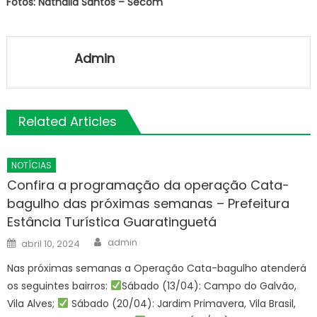
Fotos: Nathália Santos – Secom
Admin
Related Articles
NOTÍCIAS
Confira a programação da operação Cata-
bagulho das próximas semanas – Prefeitura
Estância Turística Guaratinguetá
Author
Posted
admin
abril 10, 2024
on
Nas próximas semanas a Operação Cata-bagulho atenderá
os seguintes bairros:
Sábado (13/04): Campo do Galvão,
Vila Alves;
Sábado (20/04): Jardim Primavera, Vila Brasil,