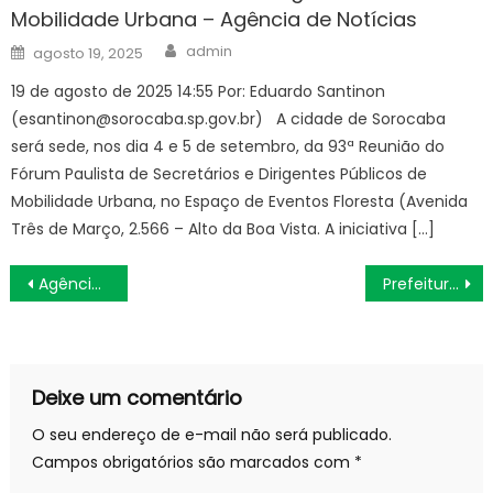
Mobilidade Urbana – Agência de Notícias
Author
Posted
admin
agosto 19, 2025
on
19 de agosto de 2025 14:55 Por: Eduardo Santinon
(
esantinon@sorocaba.sp.gov.br
) A cidade de Sorocaba
será sede, nos dia 4 e 5 de setembro, da 93ª Reunião do
Fórum Paulista de Secretários e Dirigentes Públicos de
Mobilidade Urbana, no Espaço de Eventos Floresta (Avenida
Três de Março, 2.566 – Alto da Boa Vista. A iniciativa […]
Navegação
Agência Minas Gerais | Previsão do tempo para Minas Gerais nesta sábado, 30 de setembro
Prefeitura lança campanha Outubro Rosa para prevenção do câncer de mama nesta segunda-feira
de
Post
Deixe um comentário
O seu endereço de e-mail não será publicado.
Campos obrigatórios são marcados com
*