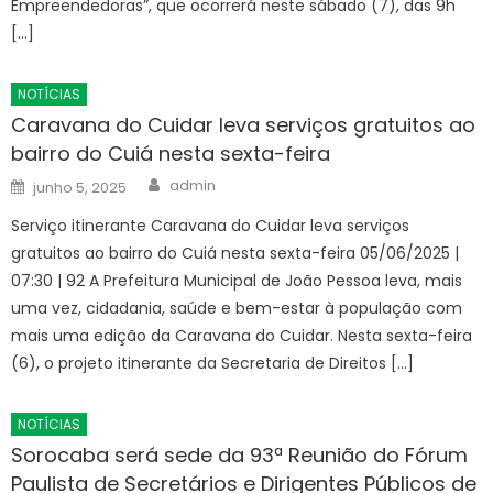
Empreendedoras”, que ocorrerá neste sábado (7), das 9h
[…]
NOTÍCIAS
Caravana do Cuidar leva serviços gratuitos ao
bairro do Cuiá nesta sexta-feira
Author
Posted
admin
junho 5, 2025
on
Serviço itinerante Caravana do Cuidar leva serviços
gratuitos ao bairro do Cuiá nesta sexta-feira 05/06/2025 |
07:30 | 92 A Prefeitura Municipal de João Pessoa leva, mais
uma vez, cidadania, saúde e bem-estar à população com
mais uma edição da Caravana do Cuidar. Nesta sexta-feira
(6), o projeto itinerante da Secretaria de Direitos […]
NOTÍCIAS
Sorocaba será sede da 93ª Reunião do Fórum
Paulista de Secretários e Dirigentes Públicos de