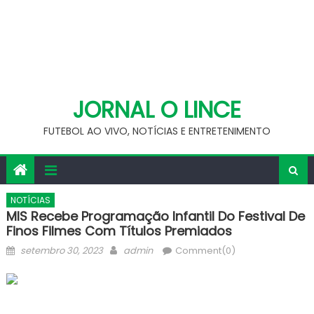
JORNAL O LINCE
FUTEBOL AO VIVO, NOTÍCIAS E ENTRETENIMENTO
NOTÍCIAS
MIS Recebe Programação Infantil Do Festival De
Finos Filmes Com Títulos Premiados
Posted
Author
setembro 30, 2023
admin
Comment(0)
on