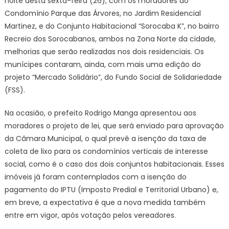
noite desta sexta-feira (26), com os moradores do
Sorocaba
Condomínio Parque das Árvores, no Jardim Residencial
anuncia
melhorias
Martinez, e do Conjunto Habitacional “Sorocaba K”, no bairro
aos
Recreio dos Sorocabanos, ambos na Zona Norte da cidade,
moradores
melhorias que serão realizadas nos dois residenciais. Os
do
munícipes contaram, ainda, com mais uma edição do
Jardim
projeto “Mercado Solidário”, do Fundo Social de Solidariedade
Residencial
(FSS).
Martinez
e
Na ocasião, o prefeito Rodrigo Manga apresentou aos
Recreio
moradores o projeto de lei, que será enviado para aprovação
dos
da Câmara Municipal, o qual prevê a isenção da taxa de
Sorocabanos
coleta de lixo para os condomínios verticais de interesse
–
social, como é o caso dos dois conjuntos habitacionais. Esses
Agência
imóveis já foram contemplados com a isenção do
de
pagamento do IPTU (Imposto Predial e Territorial Urbano) e,
Notícias
em breve, a expectativa é que a nova medida também
entre em vigor, após votação pelos vereadores.