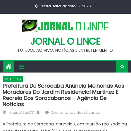
Skip
sexta-feira, agosto 07, 2026
to
content
JORNAL O LINCE
FUTEBOL AO VIVO, NOTÍCIAS E ENTRETENIMENTO
NOTÍCIAS
Prefeitura De Sorocaba Anuncia Melhorias Aos
Moradores Do Jardim Residencial Martinez E
Recreio Dos Sorocabanos – Agência De
Notícias
Posted
Author
em
maio 27, 2023
Comentários desativados
on
Prefeitura
A Prefeitura de Sorocaba, anunciou, em reunião realizada na
de