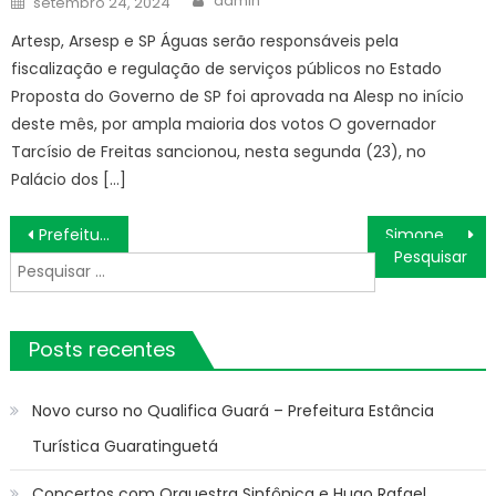
admin
setembro 24, 2024
on
Artesp, Arsesp e SP Águas serão responsáveis pela
fiscalização e regulação de serviços públicos no Estado
Proposta do Governo de SP foi aprovada na Alesp no início
deste mês, por ampla maioria dos votos O governador
Tarcísio de Freitas sancionou, nesta segunda (23), no
Palácio dos […]
Navegação
Prefeitura de Cuiabá | Controladoria publica edital de chamamento público do Conselho Municipal dos Usuários
Simone envia mensagem após ser ignorada por Simaria no seu aniversário de 39 anos: 'Não mexa com …'
de
Pesquisar
Post
por:
Posts recentes
Novo curso no Qualifica Guará – Prefeitura Estância
Turística Guaratinguetá
Concertos com Orquestra Sinfônica e Hugo Rafael