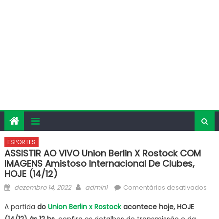
ESPORTES
ASSISTIR AO VIVO Union Berlin X Rostock COM
IMAGENS Amistoso Internacional De Clubes,
HOJE (14/12)
Posted
Author
em
dezembro 14, 2022
admin1
Comentários desativados
on
ASS
A partida
do
Union Berlin x Rostock
acontece hoje, HOJE
AO
(14/12) às 12 hs
, confira os detalhes de transmissão e da