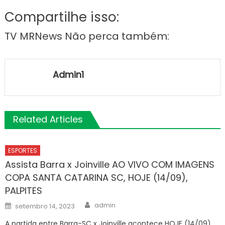
Compartilhe isso:
TV MRNews Não perca também:
Admin1
Related Articles
ESPORTES
Assista Barra x Joinville AO VIVO COM IMAGENS
COPA SANTA CATARINA SC, HOJE (14/09),
PALPITES
Author
Posted
admin
setembro 14, 2023
on
A partida entre Barra-SC x Joinville acontece HOJE (14/09)