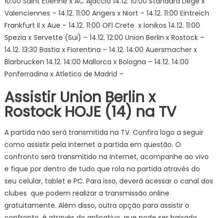
10:00 Saint Etienne x AC Ajaccio 14.12. 10:00 Standard Liege x
Valenciennes – 14.12. 11:00 Angers x Niort – 14.12. 11:00 Eintreich
Frankfurt II x Aue – 14.12. 11:00 OFI Crete x Ionikos 14.12. 11:00
Spezia x Servette (Sui) – 14.12. 12:00 Union Berlin x Rostock –
14.12. 13:30 Bastia x Fiorentina – 14.12. 14:00 Auersmacher x
Blarbrucken 14.12. 14:00 Mallorca x Bologna – 14.12. 14:00
Ponferradina x Atletico de Madrid –
Assistir Union Berlin x
Rostock
HOJE (14)
na TV
A partida não será transmitida na TV. Confira logo a seguir
como assistir pela internet a partida em questão. O
confronto será transmitido na internet, acompanhe ao vivo
e fique por dentro de tudo que rola na partida através do
seu celular, tablet e PC. Para isso, deverá acessar o canal dos
clubes que podem realizar a transmissão online
gratuitamente. Além disso, outra opção para assistir o
confronto, é através do aplicativo, que pode ser baixado