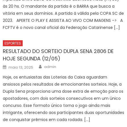
às 20 hs. O mandante da partida é o BARRA que busca a
vitória em seus domínios. A partida á válida pela COPA SC de
2023. APERTE O PLAY E ASSISTA AO VIVO COM IMAGENS –> A
FCFTV é o novo canal oficial da Federação Catarinense […]
ESPORTES
RESULTADO DO SORTEIO DUPLA SENA 2806 DE
HOJE SEGUNDA (12/05)
Author
Posted
admin
maio 13, 2025
on
Hoje, os entusiastas das Loterias da Caixa aguardam
ansiosos pelos resultados de emocionantes sorteios. Hoje, a
Dupla Sena proporciona uma dose extra de emoção para os
apostadores, com dois sorteios consecutivos em um único
concurso. Esse formato único torna o jogo ainda mais
intrigante, oferecendo aos participantes duas oportunidades
de conquistar prêmios em cada rodada. […]