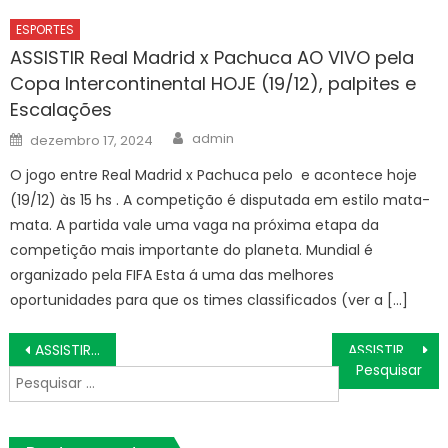
ESPORTES
ASSISTIR Real Madrid x Pachuca AO VIVO pela
Copa Intercontinental HOJE (19/12), palpites e
Escalações
Author
Posted
admin
dezembro 17, 2024
on
O jogo entre Real Madrid x Pachuca pelo e acontece hoje
(19/12) às 15 hs . A competição é disputada em estilo mata-
mata. A partida vale uma vaga na próxima etapa da
competição mais importante do planeta. Mundial é
organizado pela FIFA Esta á uma das melhores
oportunidades para que os times classificados (ver a […]
Navegação
ASSISTIR AO VIVO Standard Liege x Valenciennes COM IMAGENS Amistoso Internacional de Clubes, HOJE (14/12)
ASSISTIR AO VIVO Spezia x Servette COM IMAGENS Amistoso Internacional de Clubes, HOJE (14/12)
de
Pesquisar
Post
por: