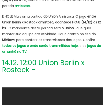
VIV
partida
amistoso
.
Uni
Berl
É HOJE Mais uma partida
do Union
Amistosa. O jogo
entre
x
Union Berlin x Rostock amistoso
,
acontece HOJE (14/12) às 12
Ros
IMA
hs.
O mandante desta partida será
o Union ,
que quer
Ami
manter sua equipe em atividade. Fique atento no site do
Int
MRNews
para conferir as transmissões dos jogos. Confira
de
todos os jogos e onde serão transmitidos hoje
, e os
jogos de
Clu
amanhã na TV
.
HOJ
(14/
14.12. 12:00 Union Berlin x
Rostock –