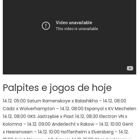
Palpites e jogos de hoje
14.12. 05:00 Saturn Ramenskoye x Balashikha – 14.12. 08:00
Cádiz x Wolverhampton – 14.12. 08:00 Espanyol x KV Mechelen
14.12. 08:00 GKS Jastrzębie x Piast 14.12. 08:30 Electron VN x
Kolomna – 14.12. 09:00 Anderlecht x Rakow – 14.12. 10:00 Gent
x Heerenveen – 14.12. 10:00 Hoffenheim x Elversberg – 14.12.