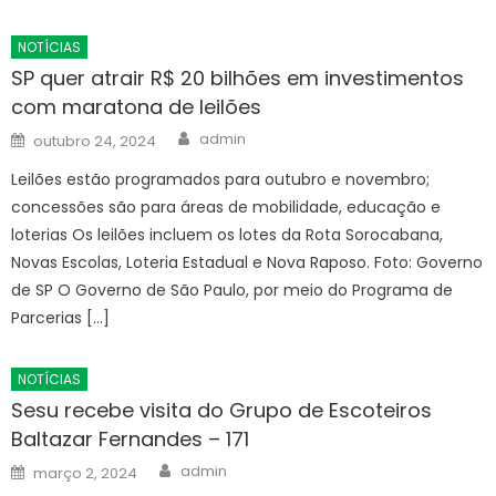
NOTÍCIAS
SP quer atrair R$ 20 bilhões em investimentos
com maratona de leilões
Author
Posted
admin
outubro 24, 2024
on
Leilões estão programados para outubro e novembro;
concessões são para áreas de mobilidade, educação e
loterias Os leilões incluem os lotes da Rota Sorocabana,
Novas Escolas, Loteria Estadual e Nova Raposo. Foto: Governo
de SP O Governo de São Paulo, por meio do Programa de
Parcerias […]
NOTÍCIAS
Sesu recebe visita do Grupo de Escoteiros
Baltazar Fernandes – 171
Author
Posted
admin
março 2, 2024
on