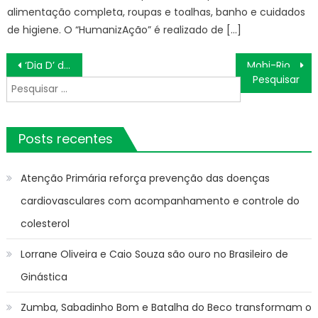
alimentação completa, roupas e toalhas, banho e cuidados
de higiene. O “HumanizAção” é realizado de […]
Navegação
‘Dia D’ de multivacinação aplica mais de 5,4 mil doses e reforça importância da imunização
Mobi-Rio inicia operação de ônibus municipais na Ilha do Governador – Prefeitura da Cidade do Rio de Janeiro
de
Pesquisar
Post
por:
Posts recentes
Atenção Primária reforça prevenção das doenças
cardiovasculares com acompanhamento e controle do
colesterol
Lorrane Oliveira e Caio Souza são ouro no Brasileiro de
Ginástica
Zumba, Sabadinho Bom e Batalha do Beco transformam o