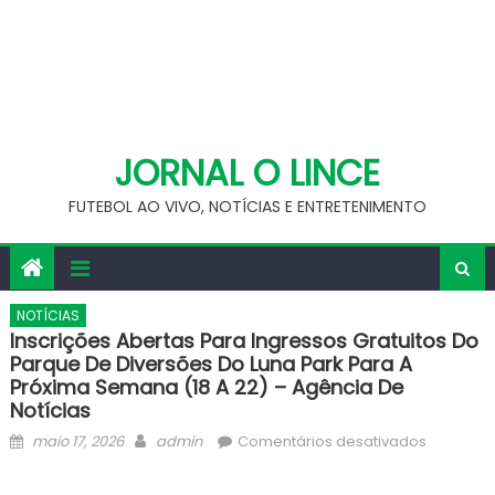
JORNAL O LINCE
FUTEBOL AO VIVO, NOTÍCIAS E ENTRETENIMENTO
NOTÍCIAS
Inscrições Abertas Para Ingressos Gratuitos Do
Parque De Diversões Do Luna Park Para A
Próxima Semana (18 A 22) – Agência De
Notícias
Posted
Author
em
maio 17, 2026
admin
Comentários desativados
on
Inscriçõe
abertas