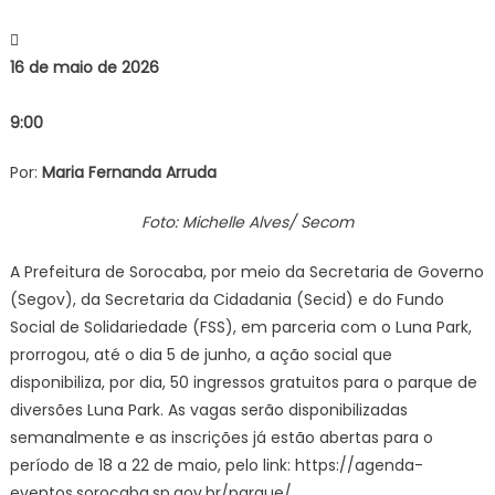
para
ingresso
16 de maio de 2026
gratuitos
do
9:00
parque
de
Por:
Maria Fernanda Arruda
diversõe
do
Foto: Michelle Alves/ Secom
Luna
Park
A Prefeitura de Sorocaba, por meio da Secretaria de Governo
para
(Segov), da Secretaria da Cidadania (Secid) e do Fundo
a
próxima
Social de Solidariedade (FSS), em parceria com o Luna Park,
semana
prorrogou, até o dia 5 de junho, a ação social que
(18
disponibiliza, por dia, 50 ingressos gratuitos para o parque de
a
diversões Luna Park. As vagas serão disponibilizadas
22)
semanalmente e as inscrições já estão abertas para o
–
período de 18 a 22 de maio, pelo link: https://agenda-
Agência
eventos.sorocaba.sp.gov.br/parque/.