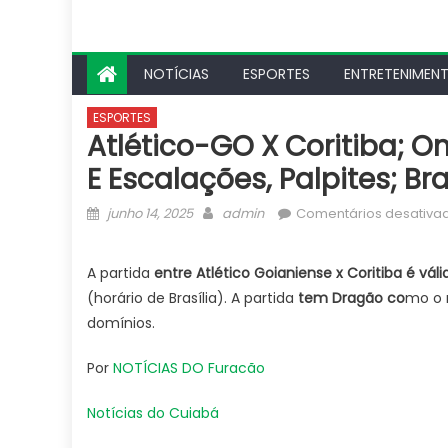
NOTÍCIAS
ESPORTES
ENTRETENIMEN
ESPORTES
Atlético-GO X Coritiba; On
E Escalações, Palpites; Bra
Posted
Author
junho 14, 2025
admin
Comentários desativa
on
A partida
entre Atlético Goianiense x Coritiba
é váli
(horário de Brasília). A partida
tem Dragão co
mo o 
domínios.
Por
NOTÍCIAS DO Furacão
Notícias do Cuiabá