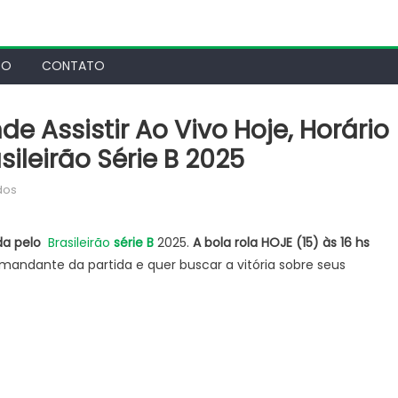
TO
CONTATO
de Assistir Ao Vivo Hoje, Horário
sileirão Série B 2025
em
dos
Atlético-
GO
da pelo
Brasileirão
série B
2025.
A bola rola HOJE (15
) às 16
hs
x
mandante da partida e quer buscar a vitória sobre seus
Coritiba;
onde
assistir
ao
vivo
Hoje,
horário