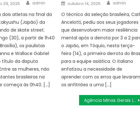
Author
Author
Posted
admin
admin
 29, 2025
outubro 14, 2025
on
 dois atletas na final da
O técnico da seleção brasileira, Car
itakyushu (Japão) da
Ancelotti, pediu aos seus jogadores
ndo de skate street.
que desenvolvam maior resiliência
go (30), a partir de 1h40
mental após a derrota por 3 a 2 par
Brasília), os paulistas
o Japão, em Tóquio, nesta terça-
anna e Wallace Gabriel
feira (14), a primeira derrota do Bras
 título da disputa
para a equipe asiática. O italiano
Entre as mulheres, não
enfatizou a necessidade de
tantes brasileiras na
aprender com os erros que levara
ue começa às 0h40. […]
os anfitriões a uma […]
Agência Minas Gerais | Fundação Hemominas faz 40 anos conectando doadores e pacientes em uma rede de esperança