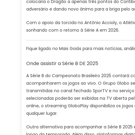
colocaria o Dragão a apenas três pontos do Coriti
adversário e dando novo ânimo para a briga pelo a
Com o apoio da torcida no Antônio Accioly, o Atlét
sonhando com o retorno à Série A em 2026.
Fique ligado no Mais Goiás para mais notícias, análi
Onde assistir a Série B DE 2025
A Série B do Campeonato Brasileiro 2025 contará 
acompanharem os jogos ao vivo. O Grupo Globo seg
transmitidas no canal fechado SporTV e no serviço
selecionadas poderão ser exibidas na TV aberta pel
online, o streaming GloboPlay disponibiliza os jogo
qualquer lugar.
Outra alternativa para acompanhar a Série B 2025 
longo da temporada. Além disso, plataformas digi