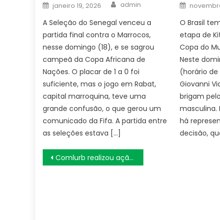
Author
Posted
Posted
admin
janeiro 19, 2026
novembro
on
on
A Seleção do Senegal venceu a
O Brasil tem
partida final contra o Marrocos,
etapa de K
nesse domingo (18), e se sagrou
Copa do Mu
campeã da Copa Africana de
Neste domin
Nações. O placar de 1 a 0 foi
(horário de 
suficiente, mas o jogo em Rabat,
Giovanni Vi
capital marroquina, teve uma
brigam pelo
grande confusão, o que gerou um
masculina. 
comunicado da Fifa. A partida entre
há represen
as seleções estava […]
decisão, q
Navegação
Comlurb realizou ação integrada de limpeza e serviços na Ilha do Governador neste sábado – Prefeitura da Cidade do Rio de Janeiro
de
Post