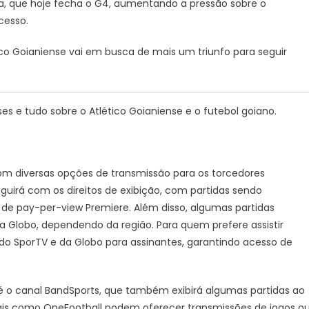
ba, que hoje fecha o G4, aumentando a pressão sobre o
cesso.
ico Goianiense vai em busca de mais um triunfo para seguir
ses e tudo sobre o Atlético Goianiense e o futebol goiano.
com diversas opções de transmissão para os torcedores
uirá com os direitos de exibição, com partidas sendo
 de pay-per-view Premiere. Além disso, algumas partidas
a Globo, dependendo da região. Para quem prefere assistir
s do SporTV e da Globo para assinantes, garantindo acesso de
é o canal BandSports, que também exibirá algumas partidas ao
tais como OneFootball podem oferecer transmissões de jogos o