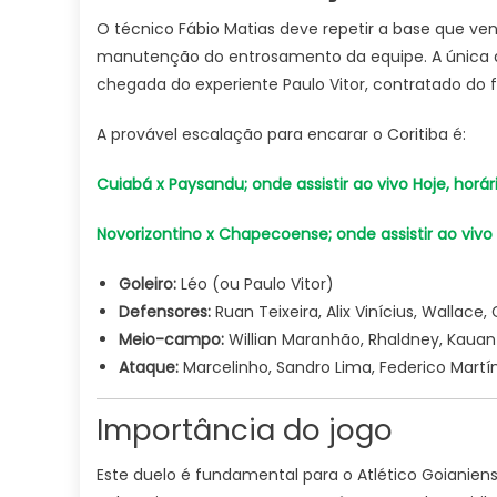
O técnico Fábio Matias deve repetir a base que ve
manutenção do entrosamento da equipe. A única dú
chegada do experiente Paulo Vitor, contratado do fu
A provável escalação para encarar o Coritiba é:
Cuiabá x Paysandu; onde assistir ao vivo Hoje, horári
Novorizontino x Chapecoense; onde assistir ao vivo Ho
Goleiro:
Léo (ou Paulo Vitor)
Defensores:
Ruan Teixeira, Alix Vinícius, Wallac
Meio-campo:
Willian Maranhão, Rhaldney, Kauan
Ataque:
Marcelinho, Sandro Lima, Federico Martí
Importância do jogo
Este duelo é fundamental para o Atlético Goianiens