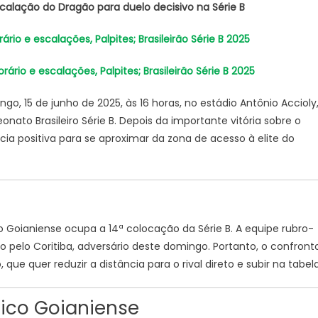
escalação do Dragão para duelo decisivo na Série B
e
escalações,
rio e escalações, Palpites; Brasileirão Série B 2025
Palpites;
Brasileirão
rário e escalações, Palpites; Brasileirão Série B 2025
Série
B
, 15 de junho de 2025, às 16 horas, no estádio Antônio Accioly
2025
nato Brasileiro Série B. Depois da importante vitória sobre o
a positiva para se aproximar da zona de acesso à elite do
Goianiense ocupa a 14ª colocação da Série B. A equipe rubro-
o pelo Coritiba, adversário deste domingo. Portanto, o confront
ue quer reduzir a distância para o rival direto e subir na tabela
tico Goianiense